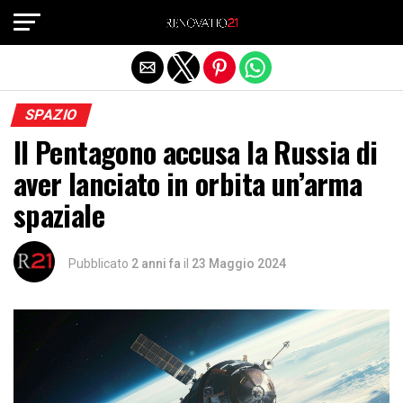
Exit mobile version
SPAZIO
Il Pentagono accusa la Russia di
aver lanciato in orbita un’arma
spaziale
Pubblicato
2 anni fa
il
23 Maggio 2024