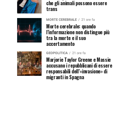
che gli animali possono essere
trans
MORTE CEREBRALE
21 ore fa
Morte cerebrale: quando
l’informazione non distingue più
tra la morte e il suo
accertamento
GEOPOLITICA
21 ore fa
Marjorie Taylor Greene e Massie
accusano i repubblicani di essere
responsabili dell’«invasione» di
migranti in Spagna