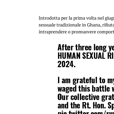
Introdotta per la prima volta nel giug
sessuale tradizionale in Ghana, rifiut
intraprendere o promuovere comport
After three long y
HUMAN SEXUAL RI
2024.
I am grateful to 
waged this battle 
Our collective gra
and the Rt. Hon. S
pic.twitter.com/r