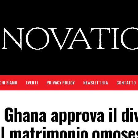
CHI SIAMO
EVENTI
PRIVACY POLICY
NEWSLETTERA
CONTATTO
 Ghana approva il di
el matrimonio omose