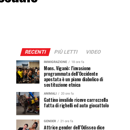
RECENTI
PIÙ LETTI
VIDEO
IMMIGRAZIONE
18 ore fa
Mons. Viganò: l’invasione
programmata dell’Occidente
apostata è un piano diabolico di
sostituzione etnica
ANIMALI
20 ore fa
Gattino invalido riceve carrozzella
fatta di righelli ed auto giocattolo
GENDER
21 ore fa
Attrice gender dell’Odissea dice