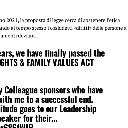
no 2021, la proposta di legge cerca di sostenere l’etica
ando al tempo stesso i cosiddetti «diritti» delle persone a
amenti devianti.
ears, we have finally passed the
GHTS & FAMILY VALUES ACT
my Colleague sponsors who have
with me to a successful end.
titude goes to our Leadership
peaker for their…
uw686fWJR