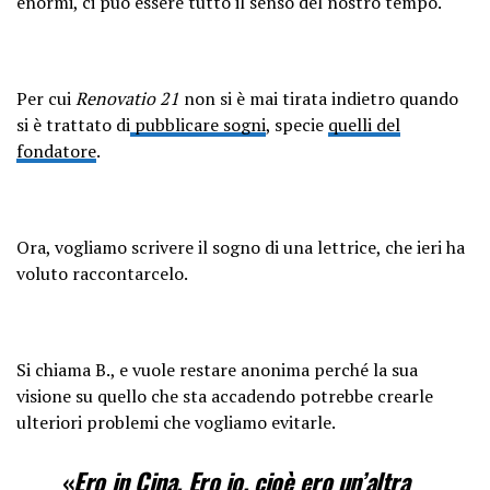
enormi, ci può essere tutto il senso del nostro tempo.
Per cui
Renovatio 21
non si è mai tirata indietro quando
si è trattato di
pubblicare sogni
, specie
quelli del
fondatore
.
Ora, vogliamo scrivere il sogno di una lettrice, che ieri ha
voluto raccontarcelo.
Si chiama B., e vuole restare anonima perché la sua
visione su quello che sta accadendo potrebbe crearle
ulteriori problemi che vogliamo evitarle.
«
Ero in Cina. Ero io, cioè ero un’altra