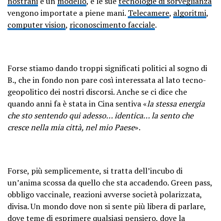
nostrani
è un
modello
, e le sue
tecnologie di sorveglianza
vengono importate a piene mani.
Telecamere
,
algoritmi
,
computer vision
,
riconoscimento facciale
.
Forse stiamo dando troppi significati politici al sogno di
B., che in fondo non pare così interessata al lato tecno-
geopolitico dei nostri discorsi. Anche se ci dice che
quando anni fa è stata in Cina sentiva «
la stessa energia
che sto sentendo qui adesso… identica… la sento che
cresce nella mia città, nel mio Paese
».
Forse, più semplicemente, si tratta dell’incubo di
un’anima scossa da quello che sta accadendo. Green pass,
obbligo vaccinale, reazioni avverse società polarizzata,
divisa. Un mondo dove non si sente più libera di parlare,
dove teme di esprimere qualsiasi pensiero, dove la