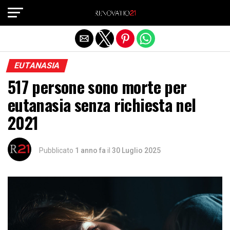
Exit mobile version
EUTANASIA
517 persone sono morte per
eutanasia senza richiesta nel
2021
Pubblicato
1 anno fa
il
30 Luglio 2025