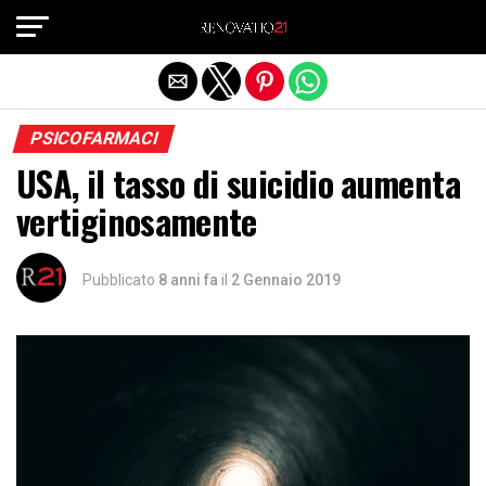
Exit mobile version
PSICOFARMACI
USA, il tasso di suicidio aumenta
vertiginosamente
Pubblicato
8 anni fa
il
2 Gennaio 2019