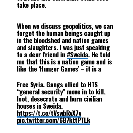
take place.
It’s crazy how little the world cares
When we discuss geopolitics, we can
about non-Muslims in the Middle
forget the human beings caught up
East.
pic.twitter.com/PO8I9S3RXb
in the bloodshed and nation games
and slaughters. I was just speaking
— Dr. Maalouf ‏ (@realMaalouf)
July
to a dear friend in
#Sweida
. He told
18, 2025
me that this is a nation game and is
like the ‘Hunger Games’ – it is a
question of survival and…
pic.twitter.com/UnXmqrniWV
Free Syria. Gangs allied to HTS
“general security” move in to kill,
loot, desecrate and burn civilian
— Vanessa Beeley (@VanessaBeeley)
houses in Sweida.
July 19, 2025
https://t.co/tVswbRvX7v
pic.twitter.com/6B7kttPTLk