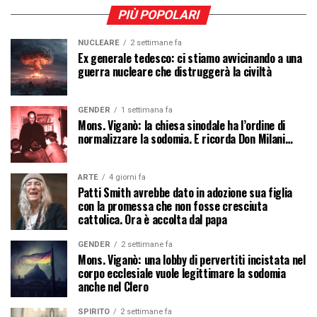
PIÙ POPOLARI
NUCLEARE
2 settimane fa
Ex generale tedesco: ci stiamo avvicinando a una
guerra nucleare che distruggerà la civiltà
GENDER
1 settimana fa
Mons. Viganò: la chiesa sinodale ha l’ordine di
normalizzare la sodomia. E ricorda Don Milani…
ARTE
4 giorni fa
Patti Smith avrebbe dato in adozione sua figlia
con la promessa che non fosse cresciuta
cattolica. Ora è accolta dal papa
GENDER
2 settimane fa
Mons. Viganò: una lobby di pervertiti incistata nel
corpo ecclesiale vuole legittimare la sodomia
anche nel Clero
SPIRITO
2 settimane fa