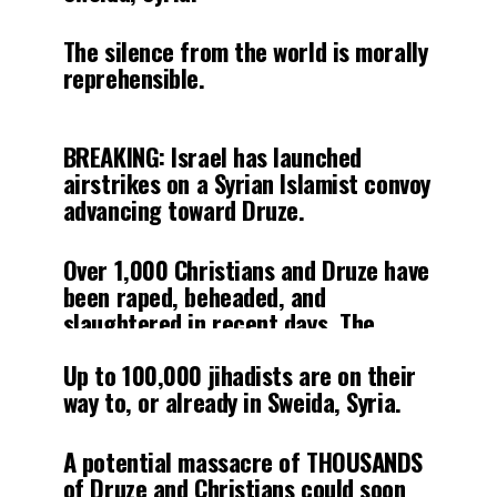
The silence from the world is morally
reprehensible.
https://t.co/1y7gS4gAPu
BREAKING: Israel has launched
airstrikes on a Syrian Islamist convoy
— Eyal Yakoby (@EYakoby)
July 20,
advancing toward Druze.
2025
Over 1,000 Christians and Druze have
been raped, beheaded, and
slaughtered in recent days. The
priest of Sweida has pleaded for
Up to 100,000 jihadists are on their
urgent international
way to, or already in Sweida, Syria.
intervention.
pic.twitter.com/35ryR79SGz
A potential massacre of THOUSANDS
— Eyal Yakoby (@EYakoby)
July 20,
of Druze and Christians could soon
2025