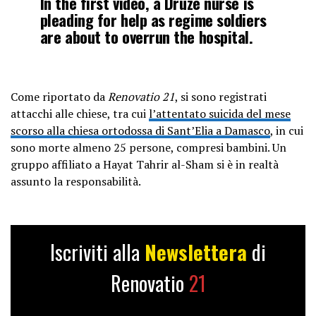
In the first video, a Druze nurse is
pleading for help as regime soldiers
are about to overrun the hospital.
In the second video, a regime soldier
films the results of the capture and
Come riportato da
Renovatio 21
, si sono registrati
proclaims that “God is…
attacchi alle chiese, tra cui
l’attentato suicida del mese
pic.twitter.com/ibLzinnhiU
scorso alla chiesa ortodossa di Sant’Elia a Damasco
, in cui
sono morte almeno 25 persone, compresi bambini. Un
— Joshua Landis (@joshua_landis)
gruppo affiliato a Hayat Tahrir al-Sham si è in realtà
July 16, 2025
assunto la responsabilità.
Iscriviti alla
Newslettera
di
Renovatio
21