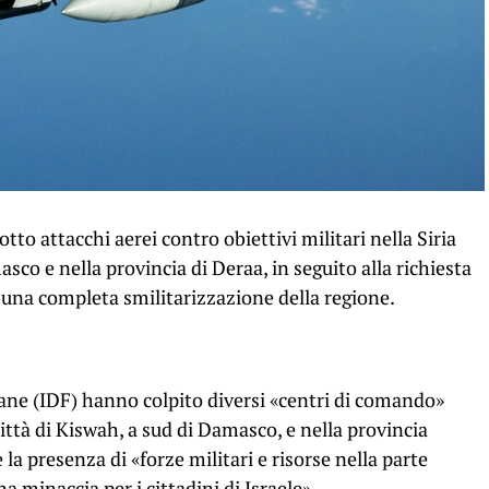
tto attacchi aerei contro obiettivi militari nella Siria
sco e nella provincia di Deraa, in seguito alla richiesta
una completa smilitarizzazione della regione.
liane (IDF) hanno colpito diversi «centri di comando»
città di Kiswah, a sud di Damasco, e nella provincia
a presenza di «forze militari e risorse nella parte
a minaccia per i cittadini di Israele».