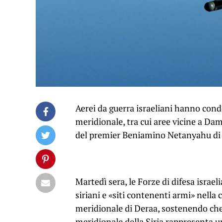
Aerei da guerra israeliani hanno condo
meridionale, tra cui aree vicine a Dama
del premier Beniamino Netanyahu di 
Martedì sera, le Forze di difesa israe
siriani e «siti contenenti armi» nella 
meridionale di Deraa, sostenendo che l
meridionale della Siria rappresenta un