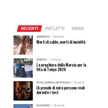
RECENTI
PIÙ LETTI
VIDEO
AMBIENTE
15 ore fa
Morti di caldo, morti di inciviltà
SPIRITO
17 ore fa
La preghiera della Marcia per la
Vita di Tokyo 2026
INTELLIGENZA ARTIFICIALE
18 ore fa
IA prende di mira persone reali
durante i test
RAZZISMO
18 ore fa