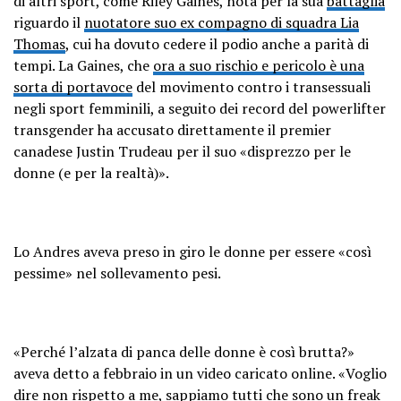
di altri sport, come Riley Gaines, nota per la sua
battaglia
riguardo il
nuotatore suo ex compagno di squadra Lia
Thomas
, cui ha dovuto cedere il podio anche a parità di
tempi. La Gaines, che
ora a suo rischio e pericolo è una
sorta di portavoce
del movimento contro i transessuali
negli sport femminili, a seguito dei record del powerlifter
transgender ha accusato direttamente il premier
canadese Justin Trudeau per il suo «disprezzo per le
donne (e per la realtà)».
Lo Andres aveva preso in giro le donne per essere «così
pessime» nel sollevamento pesi.
«Perché l’alzata di panca delle donne è così brutta?»
aveva detto a febbraio in un video caricato online. «Voglio
dire non rispetto a me, sappiamo tutti che sono un freak