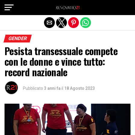
Exit mobile version
GENDER
Pesista transessuale compete
con le donne e vince tutto:
record nazionale
Pubblicato
3 anni fa
il
18 Agosto 2023