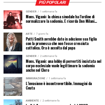
PIÙ POPOLARI
GENDER
1 settimana fa
Mons. Viganò: la chiesa sinodale ha l’ordine di
normalizzare la sodomia. E ricorda Don Milani…
ARTE
7 giorni fa
Patti Smith avrebbe dato in adozione sua figlia
con la promessa che non fosse cresciuta
cattolica. Ora è accolta dal papa
GENDER
2 settimane fa
Mons. Viganò: una lobby di pervertiti incistata nel
corpo ecclesiale vuole legittimare la sodomia
anche nel Clero
IMMIGRAZIONE
1 settimana fa
L’invasione è incontrovertibile. Immagini da
Ceuta
AMBIENTE
2 settimane fa