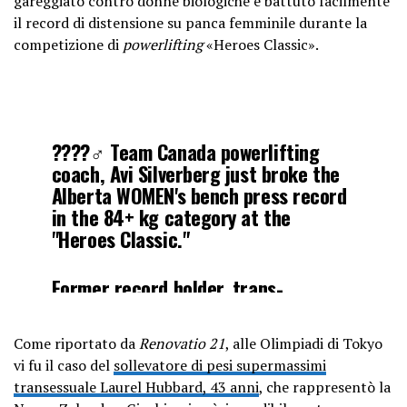
gareggiato contro donne biologiche e battuto facilmente
il record di distensione su panca femminile durante la
competizione di
powerlifting
«Heroes Classic».
????️‍♂️ Team Canada powerlifting
coach, Avi Silverberg just broke the
Alberta WOMEN's bench press record
in the 84+ kg category at the
"Heroes Classic."
Former record holder, trans-
identifying male, Anne Andres had a
front row view as Silverberg mocked
Come riportato da
Renovatio 21
, alle Olimpiadi di Tokyo
the discriminatory CPU policy…
vi fu il caso del
sollevatore di pesi supermassimi
pic.twitter.com/ajhUJPB4gc
transessuale Laurel Hubbard, 43 anni
, che rappresentò la