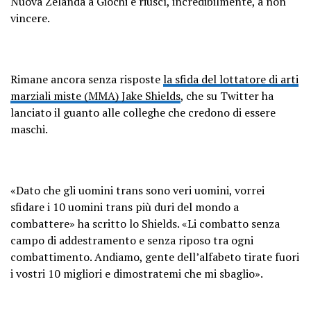
Nuova Zelanda a Giochi e riuscì, incredibilmente, a non
— ICONS (@icons_women)
March 27,
vincere.
2023
Rimane ancora senza risposte
la sfida del lottatore di arti
marziali miste (MMA) Jake Shields
, che su Twitter ha
lanciato il guanto alle colleghe che credono di essere
maschi.
«Dato che gli uomini trans sono veri uomini, vorrei
sfidare i 10 uomini trans più duri del mondo a
combattere» ha scritto lo Shields. «Li combatto senza
campo di addestramento e senza riposo tra ogni
combattimento. Andiamo, gente dell’alfabeto tirate fuori
i vostri 10 migliori e dimostratemi che mi sbaglio».