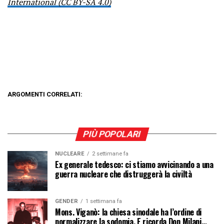
International (CC BY-SA 4.0)
ARGOMENTI CORRELATI:
PIÙ POPOLARI
NUCLEARE
2 settimane fa
Ex generale tedesco: ci stiamo avvicinando a una
guerra nucleare che distruggerà la civiltà
GENDER
1 settimana fa
Mons. Viganò: la chiesa sinodale ha l’ordine di
normalizzare la sodomia. E ricorda Don Milani…