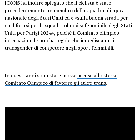
pic.twitter.com/fOFqyho9tx
ICONS ha inoltre spiegato che il ciclista è stato
precedentemente un membro della squadra olimpica
nazionale degli Stati Uniti ed è «sulla buona strada per
— ICONS (@icons_women)
May 17,
qualificarsi per la squadra olimpica femminile degli Stati
2023
Uniti per Parigi 2024», poiché il Comitato olimpico
internazionale non ha regole che impediscano ai
transgender di competere negli sport femminili.
In questi anni sono state mosse
accuse allo stesso
Comitato Olimpico di favorire gli atleti trans
.