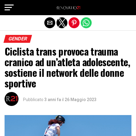
Exit mobile version
GENDER
Ciclista trans provoca trauma
cranico ad un’atleta adolescente,
sostiene il network delle donne
sportive
Pubblicato
3 anni fa
il
26 Maggio 2023