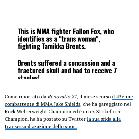
This is MMA fighter Fallon Fox, who
identifies as a "trans woman",
fighting Tamikka Brents.
Brents suffered a concussion and a
fractured skull and had to receive 7
staples!
This is a man attacking a woman for
"entertainment purposes"!
Come riportato da
Renovatio 21
, il mese scorso
il 43enne
pic.twitter.com/M0W1qqQsqL
combattente di MMA Jake Shields
, che ha gareggiato nel
Rock Welterweight Champion ed è un ex Strikeforce
— Sheldon Jackson (@SGJackson)
Champion, ha ha postato su Twitter
la sua sfida alla
February 6, 2021
transessualizzazione dello sport
.