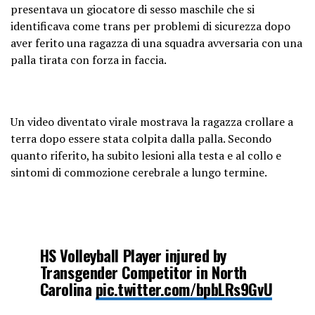
— WomenAreReal
presentava un giocatore di sesso maschile che si
(@WomenAreReals)
December 9,
identificava come trans per problemi di sicurezza dopo
2022
aver ferito una ragazza di una squadra avversaria con una
palla tirata con forza in faccia.
Un video diventato virale mostrava la ragazza crollare a
terra dopo essere stata colpita dalla palla. Secondo
quanto riferito, ha subito lesioni alla testa e al collo e
sintomi di commozione cerebrale a lungo termine.
HS Volleyball Player injured by
Transgender Competitor in North
Carolina
pic.twitter.com/bpbLRs9GvU