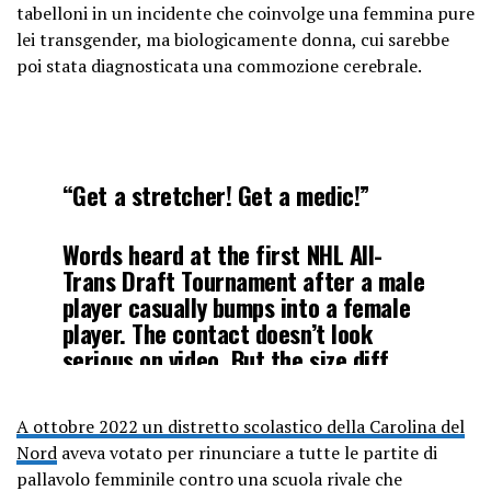
tabelloni in un incidente che coinvolge una femmina pure
lei transgender, ma biologicamente donna, cui sarebbe
poi stata diagnosticata una commozione cerebrale.
“Get a stretcher! Get a medic!”
Words heard at the first NHL All-
Trans Draft Tournament after a male
player casually bumps into a female
player. The contact doesn’t look
serious on video. But the size diff
between players is so great that the
female suffers a concussion. ????
A ottobre 2022 un distretto scolastico della Carolina del
pic.twitter.com/U4y0huo0oA
Nord
aveva votato per rinunciare a tutte le partite di
pallavolo femminile contro una scuola rivale che