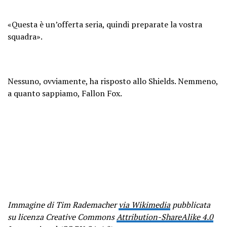
— Jake Shields (@jakeshieldsajj)
April 20, 2023
«Questa è un’offerta seria, quindi preparate la vostra
squadra».
Nessuno, ovviamente, ha risposto allo Shields. Nemmeno,
a quanto sappiamo, Fallon Fox.
Immagine di Tim Rademacher
via Wikimedia
pubblicata
su licenza Creative Commons
Attribution-ShareAlike 4.0