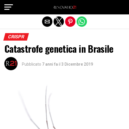
Exit mobile version
CRISPR
Catastrofe genetica in Brasile
Pubblicato
7 anni fa
il
3 Dicembre 2019