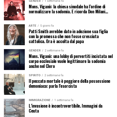
GENDER
1 settimana fa
Mons. Viganò: la chiesa sinodale ha l’ordine di
normalizzare la sodomia. E ricorda Don Milani…
ARTE
5 giorni fa
Patti Smith avrebbe dato in adozione sua figlia
con la promessa che non fosse cresciuta
cattolica. Ora è accolta dal papa
GENDER
2 settimane fa
Mons. Viganò: una lobby di pervertiti incistata nel
corpo ecclesiale vuole legittimare la sodomia
anche nel Clero
SPIRITO
2 settimane fa
Il peccato mortale è peggiore della possessione
demoniaca: parla l’esorcista
IMMIGRAZIONE
1 settimana fa
L’invasione è incontrovertibile. Immagini da
Ceuta