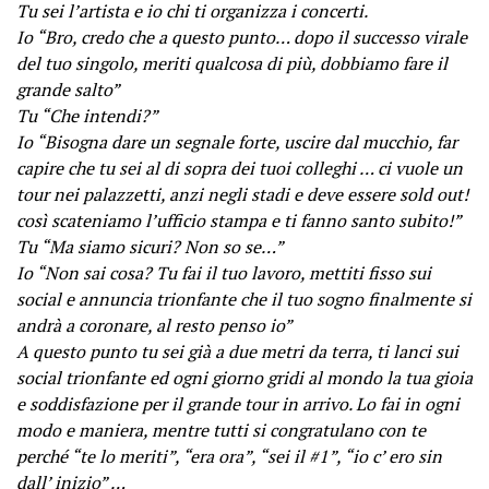
Tu sei l’artista e io chi ti organizza i concerti.
Io “Bro, credo che a questo punto… dopo il successo virale
del tuo singolo, meriti qualcosa di più, dobbiamo fare il
grande salto”
Tu “Che intendi?”
Io “Bisogna dare un segnale forte, uscire dal mucchio, far
capire che tu sei al di sopra dei tuoi colleghi … ci vuole un
tour nei palazzetti, anzi negli stadi e deve essere sold out!
così scateniamo l’ufficio stampa e ti fanno santo subito!”
Tu “Ma siamo sicuri? Non so se…”
Io “Non sai cosa? Tu fai il tuo lavoro, mettiti fisso sui
social e annuncia trionfante che il tuo sogno finalmente si
andrà a coronare, al resto penso io”
A questo punto tu sei già a due metri da terra, ti lanci sui
social trionfante ed ogni giorno gridi al mondo la tua gioia
e soddisfazione per il grande tour in arrivo. Lo fai in ogni
modo e maniera, mentre tutti si congratulano con te
perché “te lo meriti”, “era ora”, “sei il #1”, “io c’ ero sin
dall’ inizio” …