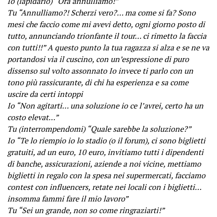
Io (lapidario) “Ora annulliamo!”
Tu “Annulliamo?! Scherzi vero?… ma come si fa? Sono
mesi che faccio come mi avevi detto, ogni giorno posto di
tutto, annunciando trionfante il tour… ci rimetto la faccia
con tutti!!” A questo punto la tua ragazza si alza e se ne va
portandosi via il cuscino, con un’espressione di puro
dissenso sul volto assonnato Io invece ti parlo con un
tono più rassicurante, di chi ha esperienza e sa come
uscire da certi intoppi
Io “Non agitarti… una soluzione io ce l’avrei, certo ha un
costo elevat…”
Tu (interrompendomi) “Quale sarebbe la soluzione?”
Io “Te lo riempio io lo stadio (o il forum), ci sono biglietti
gratuiti, ad un euro, 10 euro, invitiamo tutti i dipendenti
di banche, assicurazioni, aziende a noi vicine, mettiamo
biglietti in regalo con la spesa nei supermercati, facciamo
contest con influencers, retate nei locali con i biglietti…
insomma fammi fare il mio lavoro”
Tu “Sei un grande, non so come ringraziarti!”