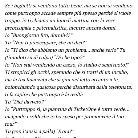
Se i biglietti si vendono tutto bene, ma se non si vendono,
come purtroppo accade sempre più spesso perché si vuole
troppo, io ti chiamo un lunedì mattina con la voce
preoccupata e paternalistica, mentre ancora dormi.
Io “Buongiorno Bro, dormivi?”
Tu “Non ti preoccupare, che mi dici?”
Io “Ti dico che abbiamo un problema… anche serio” Tu
(tirandoti su di colpo) “Di che tipo?”
Io “Non stai vendendo un cazzo, lo stadio è semivuoto!”
Ti stropicci gli occhi, sperando che si tratti di un incubo,
ma la tua fidanzata che si gira nel letto accanto a te,
bofonchiando qualcosa perché disturbata dalla telefonata,
ti fa capire che purtroppo è la realtà
Tu “Dici davvero?”
Io “Purtroppo sì, la piantina di TicketOne è tutta verde…
malgrado i soldi che io ho speso per promuovere il tuo
tour”
Tu (con l’ansia a palla) “E ora?”