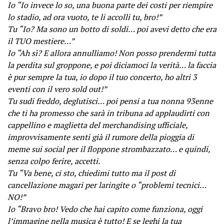
Io “Io invece lo so, una buona parte dei costi per riempire
lo stadio, ad ora vuoto, te li accolli tu, bro!”
Tu “Io? Ma sono un botto di soldi… poi avevi detto che era
il TUO mestiere…”
Io “Ah sì? E allora annulliamo! Non posso prendermi tutta
la perdita sul groppone, e poi diciamoci la verità… la faccia
è pur sempre la tua, io dopo il tuo concerto, ho altri 3
eventi con il vero sold out!”
Tu sudi freddo, deglutisci… poi pensi a tua nonna 93enne
che ti ha promesso che sarà in tribuna ad applaudirti con
cappellino e maglietta del merchandising ufficiale,
improvvisamente senti già il rumore della pioggia di
meme sui social per il floppone strombazzato… e quindi,
senza colpo ferire, accetti.
Tu “Va bene, ci sto, chiedimi tutto ma il post di
cancellazione magari per laringite o “problemi tecnici…
NO!”
Io “Bravo bro! Vedo che hai capito come funziona, oggi
l’immagine nella musica è tutto! E se leghi la tua