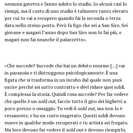
nessuna gavetta e fanno subito lo stadio. In alcuni casi lo
riempi, ma il costo di uno stadio è talmente tanto elevato
per cui tu vai a recupero quando fai la seconda o terza
data nello stesso posto. Però fa figo che sei a San Siro. Sei
giovane e magari l’anno dopo San Siro non lo fai più, e
magari non fai neanche il palazzetto».
«Che succede? Succede che hai un debito enorme […] vai
in paranoia e ti distruggono psicologicamente. È una
figata che si trasforma in un incubo dal quale non puoi
uscire perché sei sotto contratto e devi ridare quei soldi.
È complessa la storia. Quindi cosa succede? Per far vedere
che quello è un
sold out
, faccio tutto il giro dei biglietti a
poco prezzo o omaggio. Tu vedi il
sold out
, ma non lo è
veramente, e ha un costo esagerato. Questi soldi devono
essere in qualche modo recuperati e tu artista sei fregato.
Ma loro devono far vedere il
sold out
e devono riempirlo,