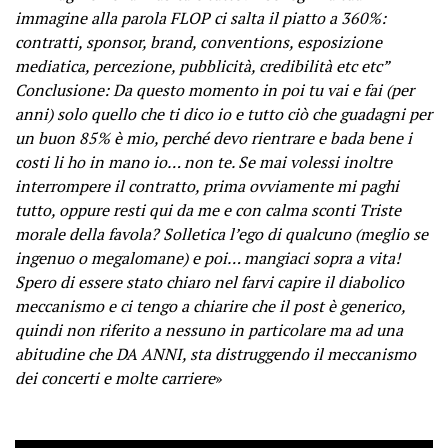
immagine alla parola FLOP ci salta il piatto a 360%:
contratti, sponsor, brand, conventions, esposizione
mediatica, percezione, pubblicità, credibilità etc etc”
Conclusione: Da questo momento in poi tu vai e fai (per
anni) solo quello che ti dico io e tutto ciò che guadagni per
un buon 85% è mio, perché devo rientrare e bada bene i
costi li ho in mano io… non te. Se mai volessi inoltre
interrompere il contratto, prima ovviamente mi paghi
tutto, oppure resti qui da me e con calma sconti Triste
morale della favola? Solletica l’ego di qualcuno (meglio se
ingenuo o megalomane) e poi… mangiaci sopra a vita!
Spero di essere stato chiaro nel farvi capire il diabolico
meccanismo e ci tengo a chiarire che il post è generico,
quindi non riferito a nessuno in particolare ma ad una
abitudine che DA ANNI, sta distruggendo il meccanismo
dei concerti e molte carriere
»