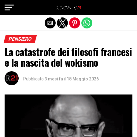
Exit mobile version
PENSIERO
La catastrofe dei filosofi francesi
e la nascita del wokismo
Pubblicato
3 mesi fa
il
18 Maggio 2026