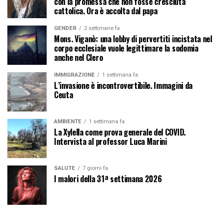
con la promessa che non fosse cresciuta
cattolica. Ora è accolta dal papa
GENDER
2 settimane fa
Mons. Viganò: una lobby di pervertiti incistata nel
corpo ecclesiale vuole legittimare la sodomia
anche nel Clero
IMMIGRAZIONE
1 settimana fa
L’invasione è incontrovertibile. Immagini da
Ceuta
AMBIENTE
1 settimana fa
La Xylella come prova generale del COVID.
Intervista al professor Luca Marini
SALUTE
7 giorni fa
I malori della 31ª settimana 2026