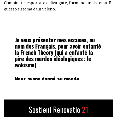
Combinate, esportate e divulgate, formano un sistema. E
questo sistema è un veleno.
Je veux présenter mes excuses, au
nom des Français, pour avoir enfanté
la French Theory (qui a enfanté la
pire des merdes idéologiques : le
wokisme).
Nous avons donné au monde
Descartes, Pascal, Tocqueville. Et
puis, dans les ruines intellectuelles
de l’après-68, nous avons…
Sostieni Renovatio
21
— Brivael Le Pogam (@brivael)
May