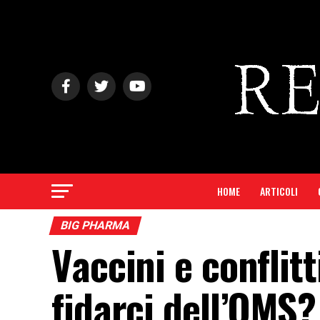
HOME
ARTICOLI
BIG PHARMA
Vaccini e conflitt
fidarci dell’OMS?