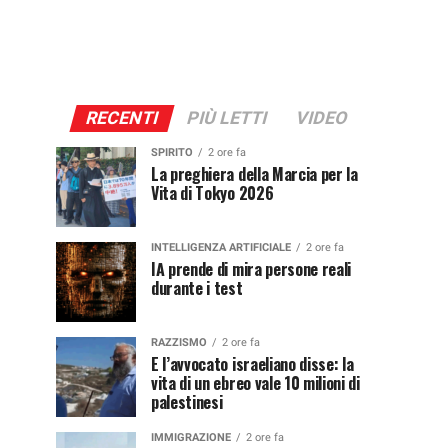
RECENTI
PIÙ LETTI
VIDEO
SPIRITO
2 ore fa
La preghiera della Marcia per la
Vita di Tokyo 2026
INTELLIGENZA ARTIFICIALE
2 ore fa
IA prende di mira persone reali
durante i test
RAZZISMO
2 ore fa
E l’avvocato israeliano disse: la
vita di un ebreo vale 10 milioni di
palestinesi
IMMIGRAZIONE
2 ore fa