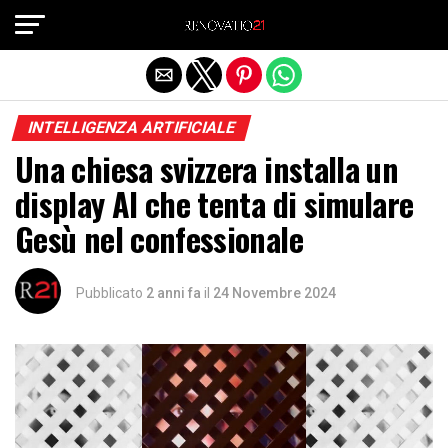
Exit mobile version
INTELLIGENZA ARTIFICIALE
Una chiesa svizzera installa un
display AI che tenta di simulare
Gesù nel confessionale
Pubblicato
2 anni fa
il
24 Novembre 2024