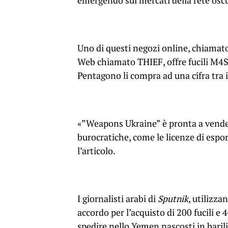
emergendo sui mercati della rete oscu
Uno di questi negozi online, chiamat
Web chiamato THIEF, offre fucili M4S 
Pentagono li compra ad una cifra tra i
«”Weapons Ukraine” è pronta a vendere
burocratiche, come le licenze di espor
l’articolo.
I giornalisti arabi di
Sputnik
, utilizza
accordo per l’acquisto di 200 fucili e 
spedire nello Yemen nascosti in baril