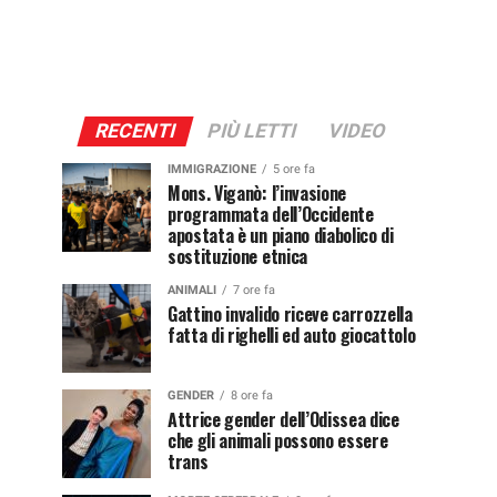
RECENTI
PIÙ LETTI
VIDEO
IMMIGRAZIONE
5 ore fa
Mons. Viganò: l’invasione
programmata dell’Occidente
apostata è un piano diabolico di
sostituzione etnica
ANIMALI
7 ore fa
Gattino invalido riceve carrozzella
fatta di righelli ed auto giocattolo
GENDER
8 ore fa
Attrice gender dell’Odissea dice
che gli animali possono essere
trans