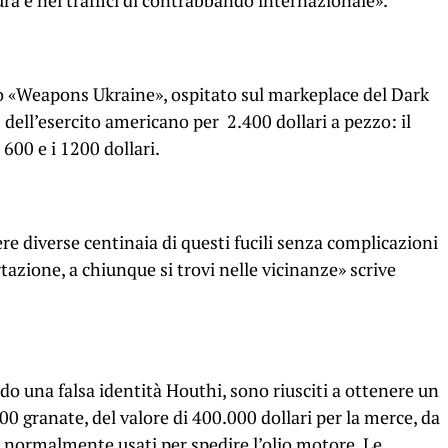
ra e nei traffici di contrabbando internazionale».
o «Weapons Ukraine», ospitato sul markeplace del Dark
dell’esercito americano per 2.400 dollari a pezzo: il
 600 e i 1200 dollari.
 diverse centinaia di questi fucili senza complicazioni
tazione, a chiunque si trovi nelle vicinanze» scrive
ndo una falsa identità Houthi, sono riusciti a ottenere un
400 granate, del valore di 400.000 dollari per la merce, da
i normalmente usati per spedire l’olio motore. Le