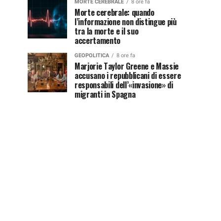
MORTE CEREBRALE
8 ore fa
Morte cerebrale: quando
l’informazione non distingue più
tra la morte e il suo
accertamento
GEOPOLITICA
8 ore fa
Marjorie Taylor Greene e Massie
accusano i repubblicani di essere
responsabili dell’«invasione» di
migranti in Spagna