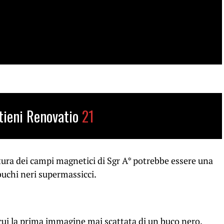
tieni Renovatio
21
ttura dei campi magnetici di Sgr A* potrebbe essere una
buchi neri supermassicci.
cui la prima immagine mai scattata di un buco nero,