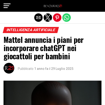
Exit mobile version
INTELLIGENZA ARTIFICIALE
Mattel annuncia i piani per
incorporare chatGPT nei
giocattoli per bambini
Pubblicato
1 anno fa
il
29 Luglio 2025