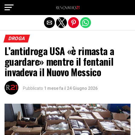
Exit mobile version
DROGA
L’antidroga USA «è rimasta a
guardare» mentre il fentanil
invadeva il Nuovo Messico
Pubblicato
1 mese fa
il
24 Giugno 2026