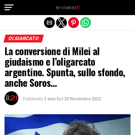
Exit mobile version
OLIGARCATO
La conversione di Milei al
giudaismo e l’oligarcato
argentino. Spunta, sullo sfondo,
anche Soros…
Pubblicato
3 anni fa
il
20 Novembre 2023