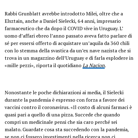
Rabbi Grunblatt avrebbe introdotto Milei, oltre che a
Elsztain, anche a Daniel Sielecki, 64 anni, impresario
farmaceutico che da dopo il COVID vive in Uruguay. L’
uomo d’affari ebreo l’anno passato aveva fatto parlare di
sé per essersi offerto di acquistare un’aquila da 360 chili
con lo stemma della svastica da un’ex nave nazista che si
trova in un magazzino dell’Uruguay e di farla esplodere in
«mille pezzi», riporta il quotidiano
La Nacion
.
Nonostante le poche dichiarazioni ai media, il Sielecki
durante la pandemia è espresso con forza a favore dei
vaccini contro il coronavirus. «Il costo di alcuni farmaci è
quasi pari a quello di una pizza. Succede che quando
compri un medicinale pensi che sia caro perché sei
malato. Guardate cosa sta succedendo con la pandemia,
se non ci fossero investimenti nella ricerca non ci