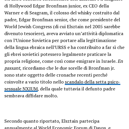
di Hollywood Edgar Bronfman junior, ex CEO della
Warner e di Seagram, il colosso del whisky costruito dal
padre, Edgar Bronfman senior, che come presidente del
World Jewish Congress (di cui Elsztain nel 2005 sarebbe
divenuto tesoriere), aveva avviato un’attività diplomatica
con l’Unione Sovietica per portare alla legittimazione
della lingua ebraica nell’URSS e ha contribuito a far sì che
gli ebrei sovietici potessero legalmente praticare la
propria religione, come così come emigrare in Israele.
En
passant
, ricordiamo che le due sorelle di Bronfman jr.
sono state oggetto delle cronache recenti perché
coinvolte a vario titolo nello
scandalo della setta psico-
sessuale NXIUM
, della quale tuttavia il defunto padre
sembrava diffidare molto.
Secondo quanto riportato, Elsztain partecipa
annualmente al World Economic Forum di Davos, e