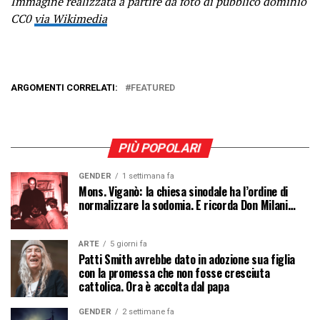
Immagine realizzata a partire da foto di pubblico dominio
CC0
via Wikimedia
ARGOMENTI CORRELATI:
FEATURED
PIÙ POPOLARI
GENDER
1 settimana fa
Mons. Viganò: la chiesa sinodale ha l’ordine di
normalizzare la sodomia. E ricorda Don Milani…
ARTE
5 giorni fa
Patti Smith avrebbe dato in adozione sua figlia
con la promessa che non fosse cresciuta
cattolica. Ora è accolta dal papa
GENDER
2 settimane fa