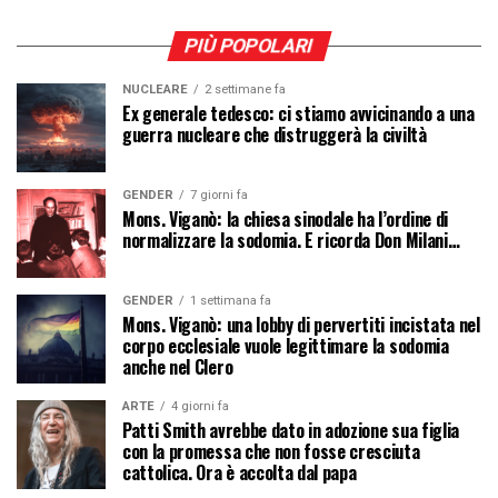
PIÙ POPOLARI
NUCLEARE
2 settimane fa
Ex generale tedesco: ci stiamo avvicinando a una
guerra nucleare che distruggerà la civiltà
GENDER
7 giorni fa
Mons. Viganò: la chiesa sinodale ha l’ordine di
normalizzare la sodomia. E ricorda Don Milani…
GENDER
1 settimana fa
Mons. Viganò: una lobby di pervertiti incistata nel
corpo ecclesiale vuole legittimare la sodomia
anche nel Clero
ARTE
4 giorni fa
Patti Smith avrebbe dato in adozione sua figlia
con la promessa che non fosse cresciuta
cattolica. Ora è accolta dal papa