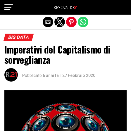
Exit mobile version
BIG DATA
Imperativi del Capitalismo di
sorveglianza
Pubblicato
6 anni fa
il
27 Febbraio 2020