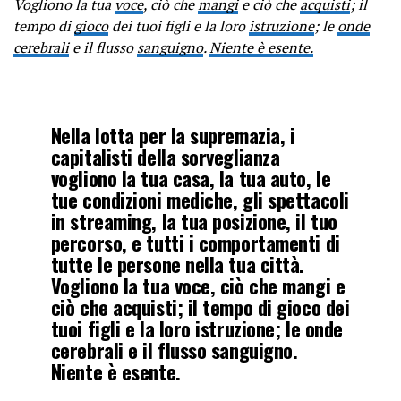
Vogliono la tua
voce
, ciò che
mangi
e ciò che
acquisti
; il
tempo di
gioco
dei tuoi figli e la loro
istruzione
; le
onde
cerebrali
e il flusso
sanguigno
.
Niente è esente.
Nella lotta per la supremazia, i
capitalisti della sorveglianza
vogliono la tua casa, la tua auto, le
tue condizioni mediche, gli spettacoli
in streaming, la tua posizione, il tuo
percorso, e tutti i comportamenti di
tutte le persone nella tua città.
Vogliono la tua voce, ciò che mangi e
ciò che acquisti; il tempo di gioco dei
tuoi figli e la loro istruzione; le onde
cerebrali e il flusso sanguigno.
Niente è esente.