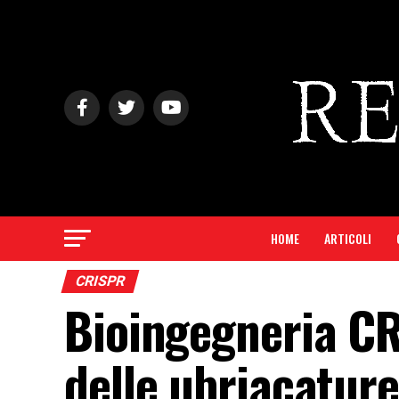
HOME
ARTICOLI
CRISPR
Bioingegneria CR
delle ubriacature