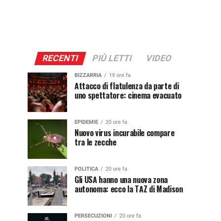
RECENTI
PIÙ LETTI
VIDEO
BIZZARRIA
19 ore fa
Attacco di flatulenza da parte di
uno spettatore: cinema evacuato
EPIDEMIE
20 ore fa
Nuovo virus incurabile compare
tra le zecche
POLITICA
20 ore fa
Gli USA hanno una nuova zona
autonoma: ecco la TAZ di Madison
PERSECUZIONI
20 ore fa