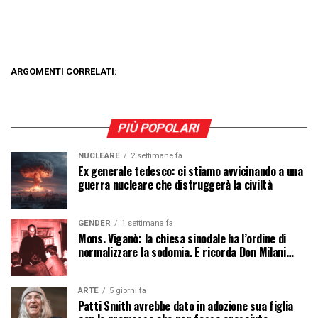
ARGOMENTI CORRELATI:
PIÙ POPOLARI
NUCLEARE
2 settimane fa
Ex generale tedesco: ci stiamo avvicinando a una
guerra nucleare che distruggerà la civiltà
GENDER
1 settimana fa
Mons. Viganò: la chiesa sinodale ha l’ordine di
normalizzare la sodomia. E ricorda Don Milani…
ARTE
5 giorni fa
Patti Smith avrebbe dato in adozione sua figlia