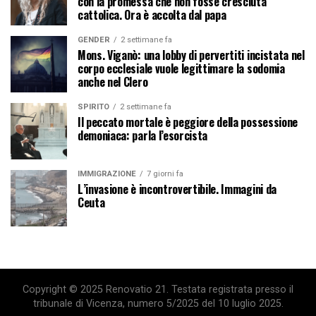
con la promessa che non fosse cresciuta
cattolica. Ora è accolta dal papa
GENDER
2 settimane fa
Mons. Viganò: una lobby di pervertiti incistata nel
corpo ecclesiale vuole legittimare la sodomia
anche nel Clero
SPIRITO
2 settimane fa
Il peccato mortale è peggiore della possessione
demoniaca: parla l’esorcista
IMMIGRAZIONE
7 giorni fa
L’invasione è incontrovertibile. Immagini da
Ceuta
Copyright © 2025 Renovatio 21. Testata registrata presso il
tribunale di Vicenza, numero 5/2025 del 10 luglio 2025.