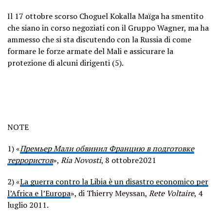
Il 17 ottobre scorso Choguel Kokalla Maïga ha smentito
che siano in corso negoziati con il Gruppo Wagner, ma ha
ammesso che si sta discutendo con la Russia di come
formare le forze armate del Mali e assicurare la
protezione di alcuni dirigenti (5).
NOTE
1)
«
Премьер Мали обвинил Францию в подготовке
террористов
»,
Ria Novosti
, 8 ottobre2021
2) «
La guerra contro la Libia è un disastro economico per
l’Africa e l’Europa
», di Thierry Meyssan,
Rete Voltaire
, 4
luglio 2011.