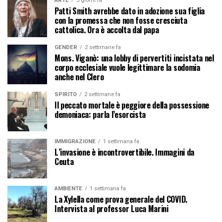
ARTE
5 giorni fa
Patti Smith avrebbe dato in adozione sua figlia
con la promessa che non fosse cresciuta
cattolica. Ora è accolta dal papa
GENDER
2 settimane fa
Mons. Viganò: una lobby di pervertiti incistata nel
corpo ecclesiale vuole legittimare la sodomia
anche nel Clero
SPIRITO
2 settimane fa
Il peccato mortale è peggiore della possessione
demoniaca: parla l’esorcista
IMMIGRAZIONE
1 settimana fa
L’invasione è incontrovertibile. Immagini da
Ceuta
AMBIENTE
1 settimana fa
La Xylella come prova generale del COVID.
Intervista al professor Luca Marini