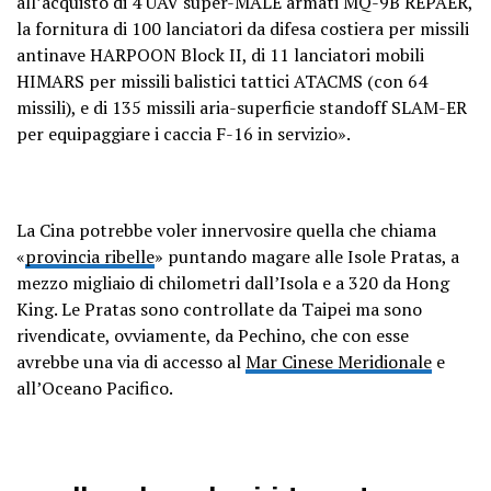
all’acquisto di 4 UAV super-MALE armati MQ-9B REPAER,
la fornitura di 100 lanciatori da difesa costiera per missili
antinave HARPOON Block II, di 11 lanciatori mobili
HIMARS per missili balistici tattici ATACMS (con 64
missili), e di 135 missili aria-superficie standoff SLAM-ER
per equipaggiare i caccia F-16 in servizio».
La Cina potrebbe voler innervosire quella che chiama
«
provincia ribelle
» puntando magare alle Isole Pratas, a
mezzo migliaio di chilometri dall’Isola e a 320 da Hong
King. Le Pratas sono controllate da Taipei ma sono
rivendicate, ovviamente, da Pechino, che con esse
avrebbe una via di accesso al
Mar Cinese Meridionale
e
all’Oceano Pacifico.