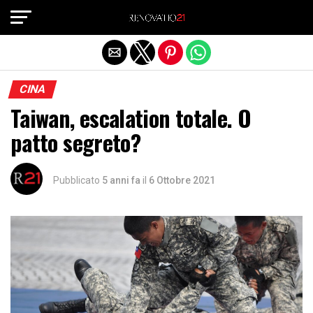
Exit mobile version
CINA
Taiwan, escalation totale. O
patto segreto?
Pubblicato
5 anni fa
il
6 Ottobre 2021