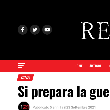
HOME
ARTICOLI
CINA
Si prepara la gu
Pubblicato
5 anni fa
il
23 Settembre 2021