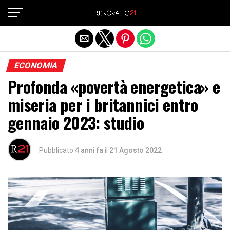
Exit mobile version
ECONOMIA
Profonda «povertà energetica» e
miseria per i britannici entro
gennaio 2023: studio
Pubblicato
4 anni fa
il
21 Agosto 2022