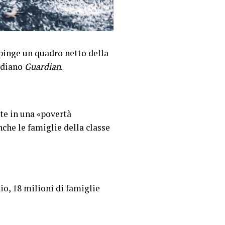
ipinge un quadro netto della
idiano
Guardian
.
ate in una «povertà
che le famiglie della classe
io, 18 milioni di famiglie