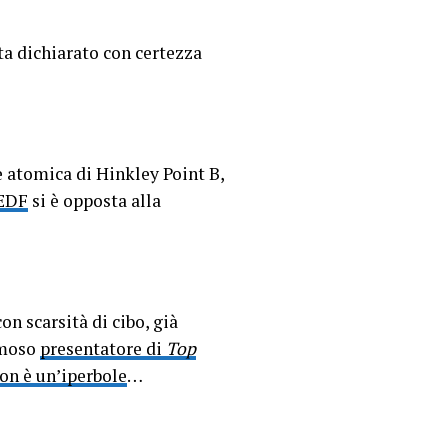
ta dichiarato con certezza
 atomica di Hinkley Point B,
 EDF
si è opposta alla
on scarsità di cibo, già
famoso
presentatore di
Top
on è un’iperbole
…