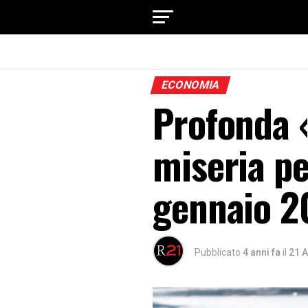
ECONOMIA
Profonda 
miseria pe
gennaio 2
Pubblicato
4 anni fa
il
21 