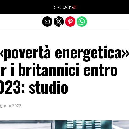
Exit mobile version
«povertà energetica»
r i britannici entro
023: studio
Agosto 2022