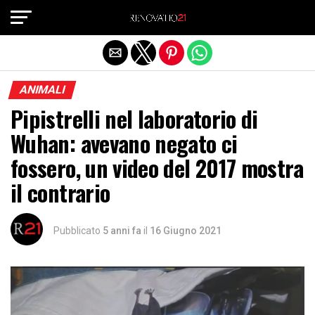
Exit mobile version
ANIMALI
Pipistrelli nel laboratorio di
Wuhan: avevano negato ci
fossero, un video del 2017 mostra
il contrario
Pubblicato
5 anni fa
il
16 Giugno 2021