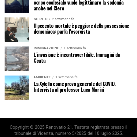
corpo ecclesiale vuole legittimare la sodomia
anche nel Clero
SPIRITO
2 settimane fa
Il peccato mortale è peggiore della possessione
demoniaca: parla l’esorcista
IMMIGRAZIONE
1 settimana fa
L’invasione è incontrovertibile. Immagini da
Ceuta
AMBIENTE
1 settimana fa
La Xylella come prova generale del COVID.
Intervista al professor Luca Marini
Copyright © 2025 Renovatio 21. Testata registrata presso il
tribunale di Vicenza, numero 5/2025 del 10 luglio 2025.