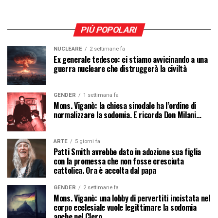
PIÙ POPOLARI
NUCLEARE
2 settimane fa
Ex generale tedesco: ci stiamo avvicinando a una
guerra nucleare che distruggerà la civiltà
GENDER
1 settimana fa
Mons. Viganò: la chiesa sinodale ha l’ordine di
normalizzare la sodomia. E ricorda Don Milani…
ARTE
5 giorni fa
Patti Smith avrebbe dato in adozione sua figlia
con la promessa che non fosse cresciuta
cattolica. Ora è accolta dal papa
GENDER
2 settimane fa
Mons. Viganò: una lobby di pervertiti incistata nel
corpo ecclesiale vuole legittimare la sodomia
anche nel Clero