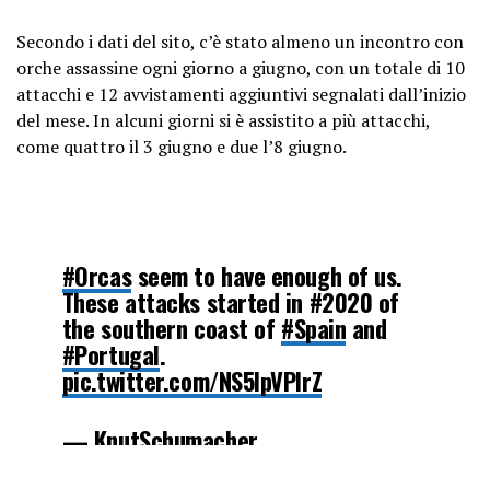
— Stop Cop City (@JoshuaPHilll)
June 15, 2023
Secondo i dati del sito, c’è stato almeno un incontro con
orche assassine ogni giorno a giugno, con un totale di 10
attacchi e 12 avvistamenti aggiuntivi segnalati dall’inizio
del mese. In alcuni giorni si è assistito a più attacchi,
come quattro il 3 giugno e due l’8 giugno.
#Orcas
seem to have enough of us.
These attacks started in #2020 of
the southern coast of
#Spain
and
#Portugal
.
pic.twitter.com/NS5lpVPIrZ
— KnutSchumacher
(@Knut_Schumacher)
June 13, 2023