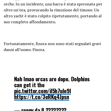
orche. In un incidente, una barca è stata speronata per
oltre un’ora, provocando la rimozione del timone. Un
altro yacht è stato colpito ripetutamente, portando al
suo completo affondamento.
Fortunatamente, finora non sono stati segnalati gravi
danni all’uomo. Finora.
Nah lmao orcas are dope. Dolphins
can get it tho
pic.twitter.com/il5h7ule9I
https://t.co/3eRKq4Jpsn
— ronny da II ????????