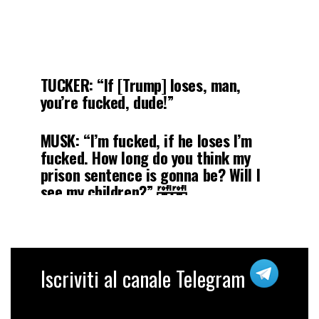
TUCKER: “If [Trump] loses, man,
you’re fucked, dude!”
MUSK: “I’m fucked, if he loses I’m
fucked. How long do you think my
prison sentence is gonna be? Will I
see my children?” 🤣🤣
Share & Follow for more:
pic.twitter.com/6364xuziZb
— Tucker Carlson Fans
Iscriviti al canale Telegram
(@TuckerCar1)
October 8, 2024