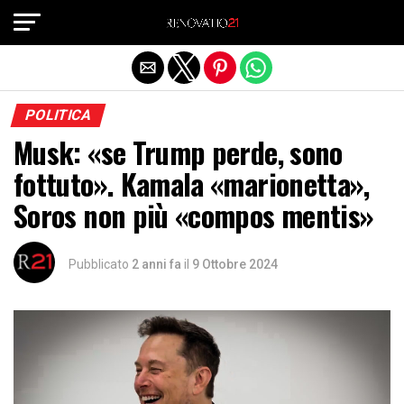
Exit mobile version
POLITICA
Musk: «se Trump perde, sono
fottuto». Kamala «marionetta»,
Soros non più «compos mentis»
Pubblicato
2 anni fa
il
9 Ottobre 2024