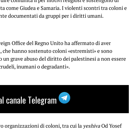
ruire comunità lì per motivi religiosi e sostengono di
ota come Giudea e Samaria. I violenti scontri tra coloni e
nte documentati da gruppi per i diritti umani.
oreign Office del Regno Unito ha affermato di aver
ti, che hanno sostenuto coloni «estremisti» e sono
no un grave abuso del diritto dei palestinesi a non essere
crudeli, inumani o degradanti».
i al canale Telegram
 organizzazioni di coloni, tra cui la
yeshiva
Od Yosef