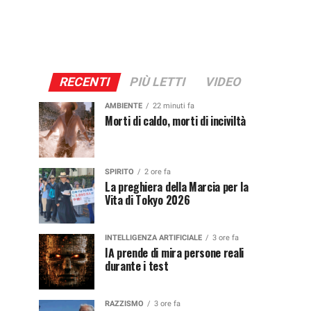
RECENTI
PIÙ LETTI
VIDEO
AMBIENTE
22 minuti fa
Morti di caldo, morti di inciviltà
SPIRITO
2 ore fa
La preghiera della Marcia per la
Vita di Tokyo 2026
INTELLIGENZA ARTIFICIALE
3 ore fa
IA prende di mira persone reali
durante i test
RAZZISMO
3 ore fa