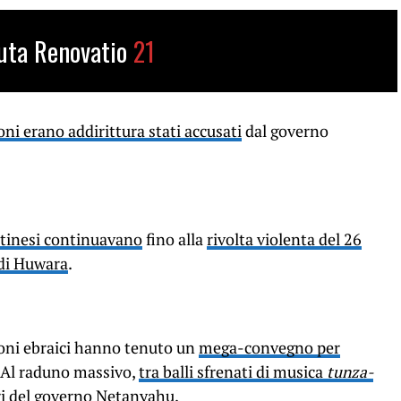
uta Renovatio
21
oni erano addirittura stati accusati
dal governo
estinesi continuavano
fino alla
rivolta violenta del 26
 di Huwara
.
oloni ebraici hanno tenuto un
mega-convegno per
. Al raduno massivo,
tra balli sfrenati di musica
tunza-
i
del governo Netanyahu.