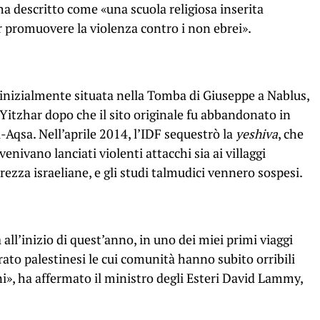
ha descritto come «una scuola religiosa inserita
 promuovere la violenza contro i non ebrei».
 inizialmente situata nella Tomba di Giuseppe a Nablus,
 Yitzhar dopo che il sito originale fu abbandonato in
l-Aqsa. Nell’aprile 2014, l’IDF sequestrò la
yeshiva
, che
enivano lanciati violenti attacchi sia ai villaggi
curezza israeliane, e gli studi talmudici vennero sospesi.
ll’inizio di quest’anno, in uno dei miei primi viaggi
rato palestinesi le cui comunità hanno subito orribili
ni», ha affermato il ministro degli Esteri David Lammy,