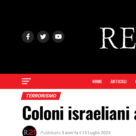
HOME
ARTICOLI
TERRORISMO
Coloni israeliani
Pubblicato
3 anni fa
il
13 Luglio 2023