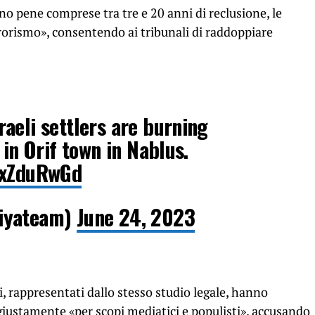
no pene comprese tra tre e 20 anni di reclusione, le
rrorismo», consentendo ai tribunali di raddoppiare
aeli settlers are burning
 in Orif town in Nablus.
axZduRwGd
iyateam)
June 24, 2023
i, rappresentati dallo stesso studio legale, hanno
giustamente «per scopi mediatici e populisti», accusando