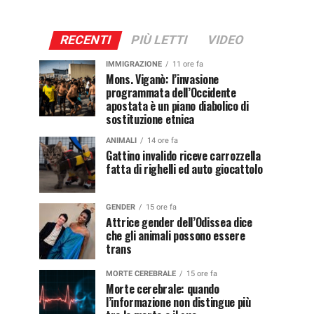
RECENTI
PIÙ LETTI
VIDEO
IMMIGRAZIONE
11 ore fa
Mons. Viganò: l’invasione
programmata dell’Occidente
apostata è un piano diabolico di
sostituzione etnica
ANIMALI
14 ore fa
Gattino invalido riceve carrozzella
fatta di righelli ed auto giocattolo
GENDER
15 ore fa
Attrice gender dell’Odissea dice
che gli animali possono essere
trans
MORTE CEREBRALE
15 ore fa
Morte cerebrale: quando
l’informazione non distingue più