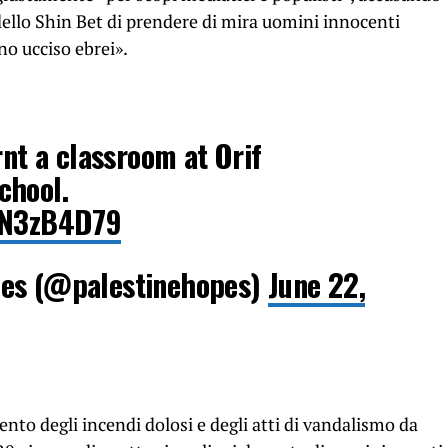
o dello Shin Bet di prendere di mira uomini innocenti
no ucciso ebrei».
rnt a classroom at Orif
chool.
ZnN3zB4D79
pes (@palestinehopes)
June 22,
nto degli incendi dolosi e degli atti di vandalismo da