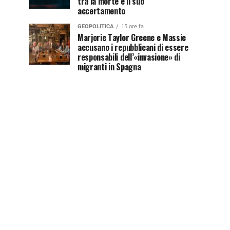
tra la morte e il suo
accertamento
GEOPOLITICA
15 ore fa
Marjorie Taylor Greene e Massie
accusano i repubblicani di essere
responsabili dell’«invasione» di
migranti in Spagna