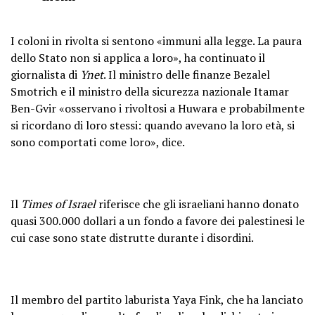
Israeli settler speaking from Huwara
I coloni in rivolta si sentono «immuni alla legge. La paura
pic.twitter.com/dxA9JuHCz9
dello Stato non si applica a loro», ha continuato il
giornalista di
Ynet
. Il ministro delle finanze Bezalel
— Chris Hutchinson
Smotrich e il ministro della sicurezza nazionale Itamar
(@ChrisHu34451470)
February 28,
Ben-Gvir «osservano i rivoltosi a Huwara e probabilmente
2023
si ricordano di loro stessi: quando avevano la loro età, si
sono comportati come loro», dice.
Il
Times of Israel
riferisce che gli israeliani hanno donato
quasi 300.000 dollari a un fondo a favore dei palestinesi le
cui case sono state distrutte durante i disordini.
Il membro del partito laburista Yaya Fink, che ha lanciato