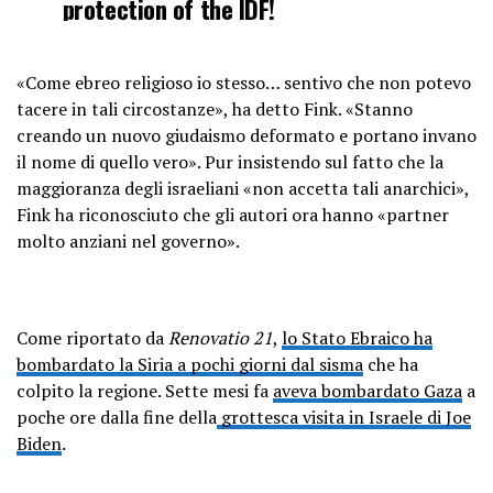
protection of the IDF!
There's been ZERO arrests against
«Come ebreo religioso io stesso… sentivo che non potevo
settlers!
pic.twitter.com/btlbM2KigK
tacere in tali circostanze», ha detto Fink. «Stanno
creando un nuovo giudaismo deformato e portano invano
— Muhammad Shehada
il nome di quello vero». Pur insistendo sul fatto che la
(@muhammadshehad2)
February 26,
maggioranza degli israeliani «non accetta tali anarchici»,
2023
Fink ha riconosciuto che gli autori ora hanno «partner
molto anziani nel governo».
Come riportato da
Renovatio 21
,
lo Stato Ebraico ha
bombardato la Siria a pochi giorni dal sisma
che ha
colpito la regione. Sette mesi fa
aveva bombardato Gaza
a
poche ore dalla fine della
grottesca visita in Israele di Joe
Biden
.