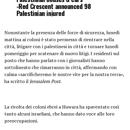
-Red Crescent announced 98
Palestinian injured
– ambulances are prevented from
entering Huwara
#protection
pic.twitter.com/hjtupoN5rb
Nonostante la presenza delle forze di sicurezza, lunedì
mattina ai coloni è stato permesso di rientrare nella
città, litigare con i palestinesi in città e tornare lunedì
— Lema (@Lemapal)
February 26,
pomeriggio per scatenare di nuovo litigi. I residenti sul
2023
posto che hanno parlato con i giornalisti hanno
sottolineato che rimarranno in città, affermando con
calma «sacrificheremo le nostre vite per la nostra terra»,
ha scritto il
Jerusalem Post
.
La rivolta dei coloni ebrei a Huwara ha spaventato così
tanto alcuni israeliani, che hanno dato voce alle loro
preoccupazioni.