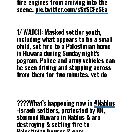
fire engines from arriving into the
scene.
pic.twitter.com/sSxSCFeSEa
— TIMES OF GAZA (@Timesofgaza)
1/ WATCH: Masked settler youth,
February 26, 2023
including what appears to be a small
child, set fire to a Palestinian home
in Huwara during Sunday night's
pogrom. Police and army vehicles can
be seen driving and stopping across
from them for two minutes, yet do
nothing to stop the attack.
pic.twitter.com/HvymuGfxNh
????What’s happening now in
#Nablus
— +972 Magazine (@972mag)
-Israeli settlers, protected by IOF,
February 28, 2023
stormed Huwara in Nablus & are
destroying & setting fire to
Palestinian houses & cars