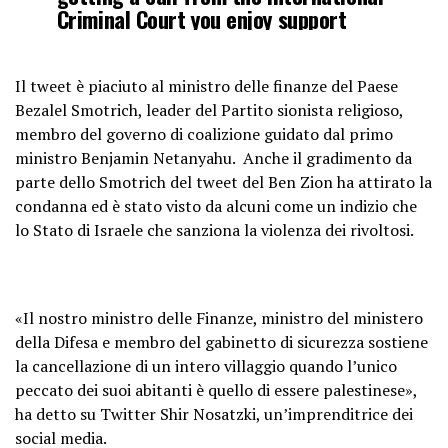
Criminal Court you enjoy support
from
@USAmbIsrael
&
@EUinIsrael
pic.twitter.com/2GjPDapBwb
Il tweet è piaciuto al ministro delle finanze del Paese
Bezalel Smotrich, leader del Partito sionista religioso,
— Sami Abou Shahadeh
membro del governo di coalizione guidato dal primo
(@ShahadehAbou)
February 26, 2023
ministro Benjamin Netanyahu. Anche il gradimento da
parte dello Smotrich del tweet del Ben Zion ha attirato la
condanna ed è stato visto da alcuni come un indizio che
lo Stato di Israele che sanziona la violenza dei rivoltosi.
«Il nostro ministro delle Finanze, ministro del ministero
della Difesa e membro del gabinetto di sicurezza sostiene
la cancellazione di un intero villaggio quando l’unico
peccato dei suoi abitanti è quello di essere palestinese»,
ha detto su Twitter Shir Nosatzki, un’imprenditrice dei
social media.