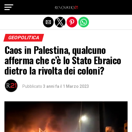
Exit mobile version
GEOPOLITICA
Caos in Palestina, qualcuno
afferma che c’è lo Stato Ebraico
dietro la rivolta dei coloni?
Pubblicato
3 anni fa
il
1 Marzo 2023