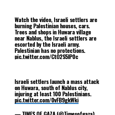
Watch the video, Israeli settlers are
burning Palestinian houses, cars.
Trees and shops in Huwara village
near Nablus, the Israeli settlers are
escorted by the Israeli army.
Palestinian has no protections.
pic.twitter.com/CtO2S5lP0c
— Issa Amro عيسى عمرو ????????
(@Issaamro)
February 26, 2023
lsraeli settlers launch a mass attack
on Huwara, south of Nablus city,
injuring at least 100 Palestinians.
pic.twitter.com/0vFB9gkWki
— TIMES OF GAZA (@Timesofgaza)