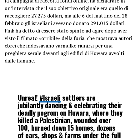
la campagna di raccolta fondi online, ha dichiarato in
un’intervista che il suo obiettivo originale era quello di
raccogliere 27.275 dollari, ma alle 6 del mattino del 28
febbraio gli israeliani avevano donato 291.015 dollari.
Fink ha detto di essere stato spinto ad agire dopo aver
visto il filmato «orribile» della furia, che mostrava autori
ebrei che indossavano yarmulke riunirsi per una
preghiera serale davanti agli edifici di Huwara avvolti
dalle fiamme.
Unreal!
#Israeli
settlers are
jubilantly dancing & celebrating their
deadly pogrom on Huwara, where they
killed a Palestinian, wounded over
100, burned down 15 homes, dozens
of cars, shops & farms under the full