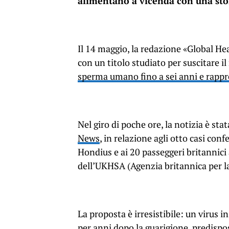
alimentano a vicenda con una stor
Il 14 maggio, la redazione «Global He
con un titolo studiato per suscitare i
sperma umano fino a sei anni e rappr
Nel giro di poche ore, la notizia è st
News
, in relazione agli otto casi con
Hondius e ai 20 passeggeri britannici
dell’UKHSA (Agenzia britannica per la s
La proposta è irresistibile: un virus 
per anni dopo la guarigione, predispo