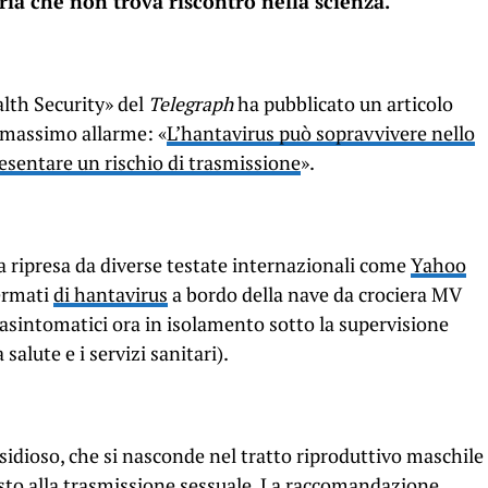
ia che non trova riscontro nella scienza.
alth Security» del
Telegraph
ha pubblicato un articolo
l massimo allarme: «
L’hantavirus può sopravvivere nello
esentare un rischio di trasmissione
».
ata ripresa da diverse testate internazionali come
Yahoo
fermati
di hantavirus
a bordo della nave da crociera MV
 asintomatici ora in isolamento sotto la supervisione
alute e i servizi sanitari).
insidioso, che si nasconde nel tratto riproduttivo maschile
sto alla trasmissione sessuale. La raccomandazione,