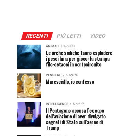
RECENTI
PIÙ LETTI
VIDEO
ANIMALI
4 ore fa
Le orche sadiche fanno esplodere
i pesci luna per gioco: la stampa
filo-cetacei in cortocircuito
PENSIERO
5 ore fa
Maresciallo, io confesso
INTELLIGENCE
5 ore fa
Il Pentagono accusa l’ex capo
dell’aviazione di aver divulgato
segreti di Stato sull’aereo di
Trump