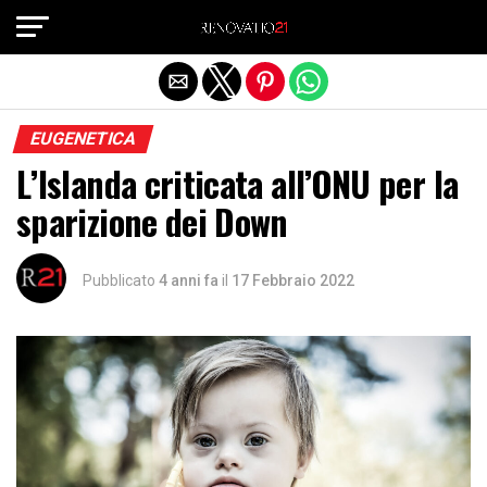
Exit mobile version
EUGENETICA
L’Islanda criticata all’ONU per la
sparizione dei Down
Pubblicato
4 anni fa
il
17 Febbraio 2022