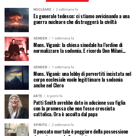
NUCLEARE
2 settimane fa
Ex generale tedesco: ci stiamo avvicinando a una
guerra nucleare che distruggerà la civiltà
GENDER
1 settimana fa
Mons. Viganò: la chiesa sinodale ha l’ordine di
normalizzare la sodomia. E ricorda Don Milani…
GENDER
1 settimana fa
Mons. Viganò: una lobby di pervertiti incistata nel
corpo ecclesiale vuole legittimare la sodomia
anche nel Clero
ARTE
4 giorni fa
Patti Smith avrebbe dato in adozione sua figlia
con la promessa che non fosse cresciuta
cattolica. Ora è accolta dal papa
SPIRITO
2 settimane fa
Il peccato mortale è peggiore della possessione