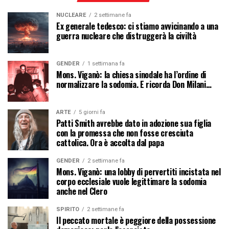
NUCLEARE
2 settimane fa
Ex generale tedesco: ci stiamo avvicinando a una
guerra nucleare che distruggerà la civiltà
GENDER
1 settimana fa
Mons. Viganò: la chiesa sinodale ha l’ordine di
normalizzare la sodomia. E ricorda Don Milani…
ARTE
5 giorni fa
Patti Smith avrebbe dato in adozione sua figlia
con la promessa che non fosse cresciuta
cattolica. Ora è accolta dal papa
GENDER
2 settimane fa
Mons. Viganò: una lobby di pervertiti incistata nel
corpo ecclesiale vuole legittimare la sodomia
anche nel Clero
SPIRITO
2 settimane fa
Il peccato mortale è peggiore della possessione