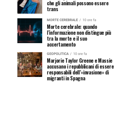
che gli animali possono essere
trans
MORTE CEREBRALE
10 ore fa
Morte cerebrale: quando
l’informazione non distingue più
tra la morte e il suo
accertamento
GEOPOLITICA
10 ore fa
Marjorie Taylor Greene e Massie
accusano i repubblicani di essere
responsabili dell’«invasione» di
migranti in Spagna