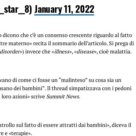
_star__8)
January 11, 2022
bo dicono che c’è un consenso crescente riguardo al fatto
tre materno» recita il sommario dell’articolo. Si prega di
disorder
») invece che «
illness
», «
disease
», cioè malattia.
tevano di come ci fosse un “malinteso” su cosa sia un
busano dei bambini”. Il thread simpatizzava con i pedoni
e loro azioni» scrive
Summit News
.
trollo sul fatto di essere attratti dai bambini», diceva il
e e «terapie».