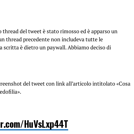
ero thread del tweet è stato rimosso ed è apparso un
un thread precedente non includeva tutte le
ta scritta è dietro un paywall. Abbiamo deciso di
screenshot del tweet con link all’articolo intitolato «Cosa
edofilia».
ter.com/HuVsLxp44T