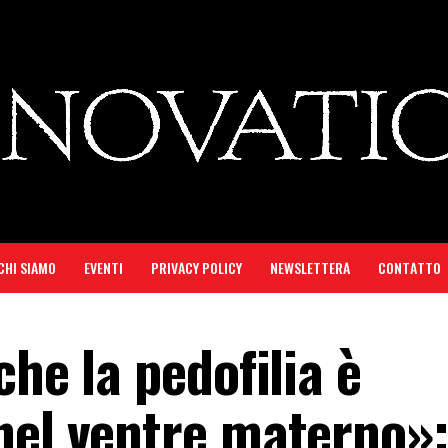
CHI SIAMO
EVENTI
PRIVACY POLICY
NEWSLETTERA
CONTATTO
che la pedofilia è
nel ventre materno»: