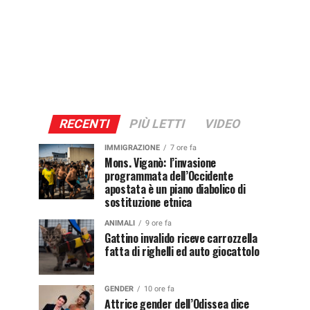
RECENTI
PIÙ LETTI
VIDEO
IMMIGRAZIONE
7 ore fa
Mons. Viganò: l’invasione
programmata dell’Occidente
apostata è un piano diabolico di
sostituzione etnica
ANIMALI
9 ore fa
Gattino invalido riceve carrozzella
fatta di righelli ed auto giocattolo
GENDER
10 ore fa
Attrice gender dell’Odissea dice