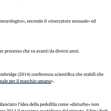
neurologico», secondo il «ricercatore sessuale» ed
un processo che va avanti da diversi anni.
ambridge (2014) conferenza scientifica che stabilì che
rmale per il maschio umano
».
lanciato l’idea della pedofilia come «disturbo» non
bre 2014 il massimo quotidiano del pianeta, il New York