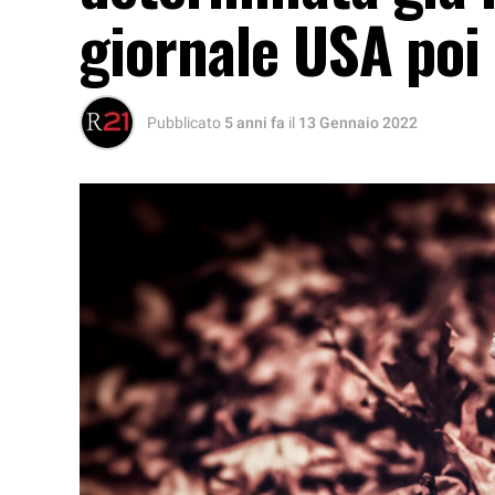
giornale USA poi 
Pubblicato
5 anni fa
il
13 Gennaio 2022