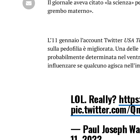
Il giornale aveva citato «la scienza» 
grembo materno».
L’11 gennaio l’account Twitter
USA To
sulla pedofilia è migliorata. Una delle 
probabilmente determinata nel ventr
influenzare se qualcuno agisca nell’i
LOL. Really?
https
pic.twitter.com/Q
— Paul Joseph Wa
11, 2022