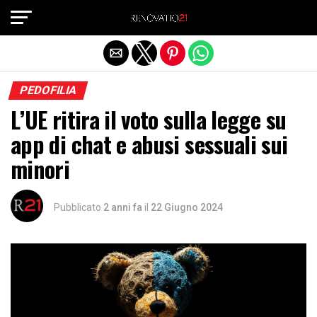
Exit mobile version
PEDOFILIA
L’UE ritira il voto sulla legge su
app di chat e abusi sessuali sui
minori
Pubblicato
2 anni fa
il
22 Giugno 2024