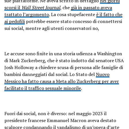
sue piattaforme. Ne aveva scritto in dettaglio
nei giorni
scorsi il
Wall Street Journal
, che
già in passato aveva
trattato l’argomento
. La cosa stupefacente
è il fatto che
ai pedofili
potrebbe essere stato concesso di connettersi
sui social, mentre agli utenti conservatori no,
Le accuse sono finite in una storia udienza a Washington
di Mark Zuckerberg, che è stato indotto dal senatore USA
Josh Holloway a chiedere scusa di persona alle famiglie di
bambini danneggiati dal social. Lo Stato del
Nuovo
Messico ha fatto causa a Meta allo Zuckerberg per aver
facilitato il traffico sessuale minorile
.
Fuori dai social, non è diverso: nel maggio 2023 il
presidente francese Emmanuel Macron aveva destato
scalpore condannando il
vandalismo di un’opera d’arte