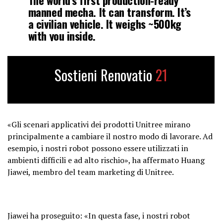
manned mecha. It can transform. It’s
a civilian vehicle. It weighs ~500kg
with you inside.
Please everyone be sure to use the
robot in a Friendly and Safe manner.
pic.twitter.com/xa6eNiRDdV
Sostieni Renovatio
21
— Unitree (@UnitreeRobotics)
May
12, 2026
«Gli scenari applicativi dei prodotti Unitree mirano
principalmente a cambiare il nostro modo di lavorare. Ad
esempio, i nostri robot possono essere utilizzati in
ambienti difficili e ad alto rischio», ha affermato Huang
Jiawei, membro del team marketing di Unitree.
Jiawei ha proseguito: «In questa fase, i nostri robot