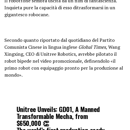
Il robottone sembra uscita da un film di fantascienza.
Inquieta pure la capacità di esso ditrasformarsi in un
gigantesco robocane.
Secondo quanto riportato dal quotidiano del Partito
Comunista Cinese in lingua inglese
Global Times
, Wang
Xingxing, CEO di Unitree Robotics, avrebbe pilotato il
robot bipede nel video promozionale, definendolo «il
primo robot con equipaggio pronto per la produzione al
mondo».
Unitree Unveils: GD01, A Manned
Transformable Mecha, from
$650,000 👏
The world’s first production-ready