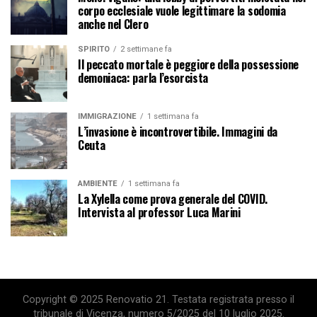
corpo ecclesiale vuole legittimare la sodomia
anche nel Clero
SPIRITO
2 settimane fa
Il peccato mortale è peggiore della possessione
demoniaca: parla l’esorcista
IMMIGRAZIONE
1 settimana fa
L’invasione è incontrovertibile. Immagini da
Ceuta
AMBIENTE
1 settimana fa
La Xylella come prova generale del COVID.
Intervista al professor Luca Marini
Copyright © 2025 Renovatio 21. Testata registrata presso il
tribunale di Vicenza, numero 5/2025 del 10 luglio 2025.