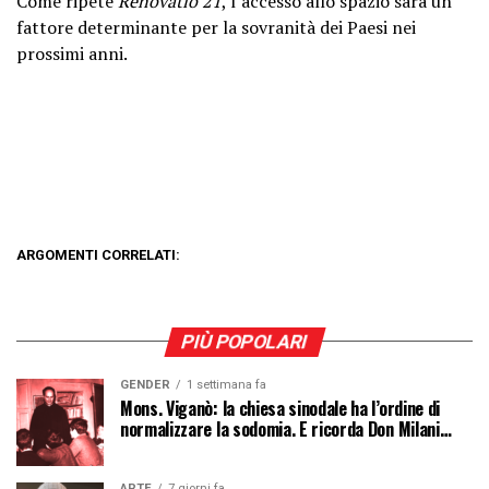
Come ripete
Renovatio 21
, l’accesso allo spazio sarà un
fattore determinante per la sovranità dei Paesi nei
prossimi anni.
ARGOMENTI CORRELATI:
PIÙ POPOLARI
GENDER
1 settimana fa
Mons. Viganò: la chiesa sinodale ha l’ordine di
normalizzare la sodomia. E ricorda Don Milani…
ARTE
7 giorni fa