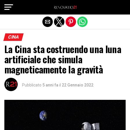
Exit mobile version
CINA
La Cina sta costruendo una luna
artificiale che simula
magneticamente la gravità
Pubblicato
5 anni fa
il
22 Gennaio 2022