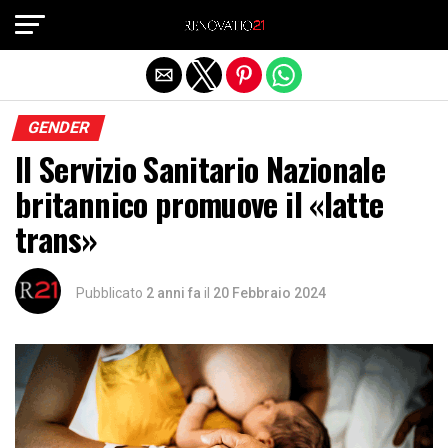
Exit mobile version
GENDER
Il Servizio Sanitario Nazionale
britannico promuove il «latte
trans»
Pubblicato
2 anni fa
il
20 Febbraio 2024