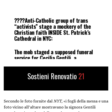
????Anti-Catholic group of trans
“activists” stage a mockery of the
Christian faith INSIDE St. Patrick’s
Cathedral in NYC:
The mob staged a supposed funeral
service for Cecilia Gentili, a
transgender, atheist prostitute
during who they eulogized as: “This
Sostieni Renovatio
21
whore. This great whore.…
pic.twitter.com/7w0wmifzkH
— CatholicVote (@CatholicVote)
February 16, 2024
Secondo le foto fornite dal
NYT
, «i fogli della messa e una
foto vicino all’altare mostravano la signora Gentili