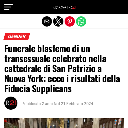
Exit mobile version
GENDER
Funerale blasfemo di un
transessuale celebrato nella
cattedrale di San Patrizio a
Nuova York: ecco i risultati della
Fiducia Supplicans
Pubblicato
2 anni fa
il
21 Febbraio 2024