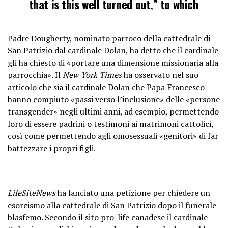
that is this well turned out,” to which
the crowd of trans…
pic.twitter.com/3gYehwdxcq
Padre Dougherty, nominato parroco della cattedrale di
San Patrizio dal cardinale Dolan, ha detto che il cardinale
— Mary Margaret Olohan
gli ha chiesto di «portare una dimensione missionaria alla
(@MaryMargOlohan)
February 16,
parrocchia». Il
New York Times
ha osservato nel suo
2024
articolo che sia il cardinale Dolan che Papa Francesco
hanno compiuto «passi verso l’inclusione» delle «persone
transgender» negli ultimi anni, ad esempio, permettendo
loro di essere padrini o testimoni ai matrimoni cattolici,
così come permettendo agli omosessuali «genitori» di far
battezzare i propri figli.
LifeSiteNews
ha lanciato una petizione per chiedere un
esorcismo alla cattedrale di San Patrizio dopo il funerale
blasfemo. Secondo il sito pro-life canadese il cardinale