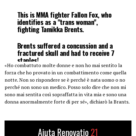
This is MMA fighter Fallon Fox, who
identifies as a "trans woman",
fighting Tamikka Brents.
Brents suffered a concussion and a
fractured skull and had to receive 7
staples!
«Ho combattuto molte donne e non ho mai sentito la
This is a man attacking a woman for
forza che ho provato in un combattimento come quella
"entertainment purposes"!
notte. Non so rispondere se è perché è nata uomo o no
pic.twitter.com/M0W1qqQsqL
perché non sono un medico. Posso solo dire che non mi
sono mai sentita così sopraffatta in vita mia e sono una
— Sheldon Jackson (@SGJackson)
donna anormalmente forte di per sé», dichiarò la Brants.
February 6, 2021
Aiuta Renovatio
21