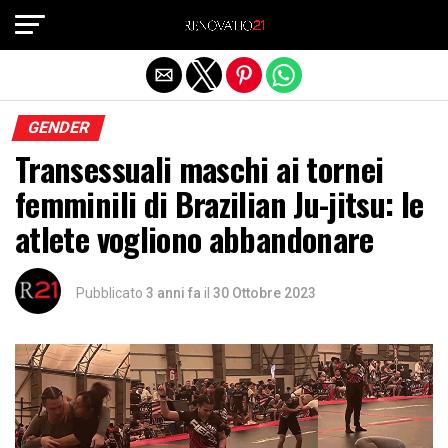
Exit mobile version
GENDER
Transessuali maschi ai tornei
femminili di Brazilian Ju-jitsu: le
atlete vogliono abbandonare
Pubblicato
3 anni fa
il
30 Ottobre 2023