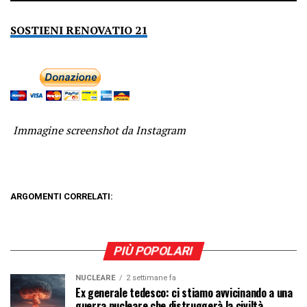
SOSTIENI RENOVATIO 21
Immagine screenshot da Instagram
ARGOMENTI CORRELATI:
PIÙ POPOLARI
NUCLEARE
2 settimane fa
Ex generale tedesco: ci stiamo avvicinando a una
guerra nucleare che distruggerà la civiltà