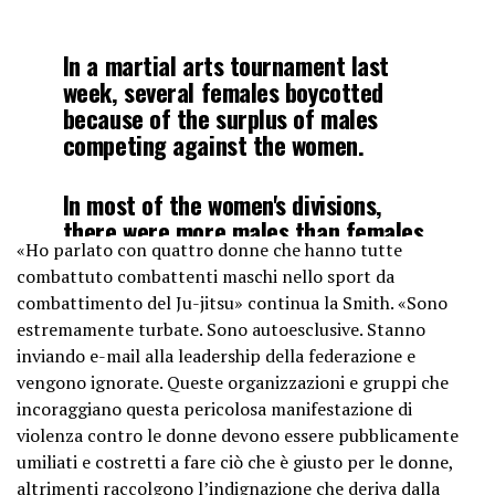
In a martial arts tournament last
week, several females boycotted
because of the surplus of males
competing against the women.
In most of the women's divisions,
there were more males than females
«Ho parlato con quattro donne che hanno tutte
competing. In one of the women's
combattuto combattenti maschi nello sport da
division, there were ONLY males left
combattimento del Ju-jitsu» continua la Smith. «Sono
competing as…
estremamente turbate. Sono autoesclusive. Stanno
pic.twitter.com/nULMvHBDVV
inviando e-mail alla leadership della federazione e
vengono ignorate. Queste organizzazioni e gruppi che
— Riley Gaines (@Riley_Gaines_)
incoraggiano questa pericolosa manifestazione di
October 27, 2023
violenza contro le donne devono essere pubblicamente
umiliati e costretti a fare ciò che è giusto per le donne,
altrimenti raccolgono l’indignazione che deriva dalla