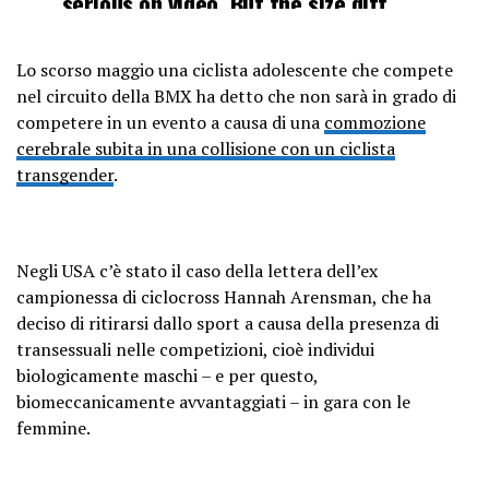
serious on video. But the size diff
between players is so great that the
female suffers a concussion. ????
Lo scorso maggio una ciclista adolescente che compete
pic.twitter.com/U4y0huo0oA
nel circuito della BMX ha detto che non sarà in grado di
competere in un evento a causa di una
commozione
— WomenAreReal
cerebrale subita in una collisione con un ciclista
(@WomenAreReals)
December 9,
transgender
.
2022
Negli USA c’è stato il caso della lettera dell’ex
campionessa di ciclocross Hannah Arensman, che ha
deciso di ritirarsi dallo sport a causa della presenza di
transessuali nelle competizioni, cioè individui
biologicamente maschi – e per questo,
biomeccanicamente avvantaggiati – in gara con le
femmine.