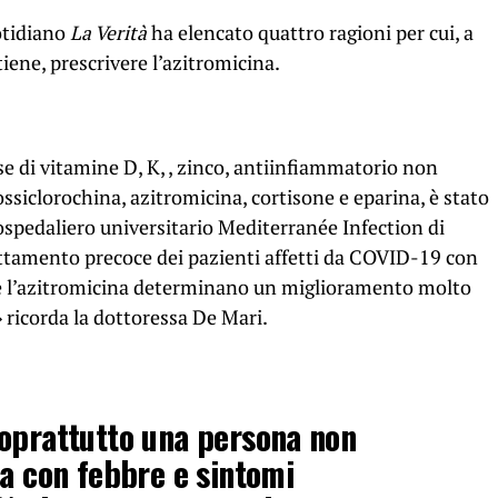
otidiano
La Verità
ha elencato quattro ragioni per cui, a
tiene, prescrivere l’azitromicina.
ase di vitamine D, K, , zinco, antiinfiammatorio non
ossiclorochina, azitromicina, cortisone e eparina, è stato
o ospedaliero universitario Mediterranée Infection di
attamento precoce dei pazienti affetti da COVID-19 con
 e l’azitromicina determinano un miglioramento molto
i» ricorda la dottoressa De Mari.
oprattutto una persona non
ta con febbre e sintomi