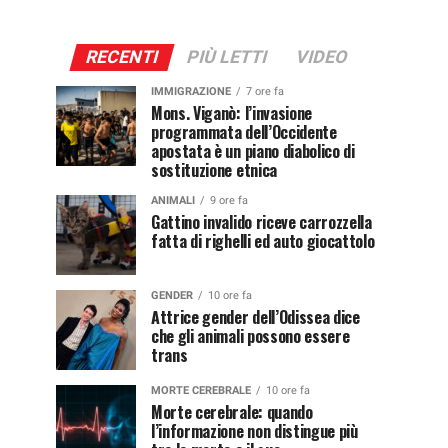
RECENTI
PIÙ LETTI
VIDEO
IMMIGRAZIONE
7 ore fa
Mons. Viganò: l’invasione
programmata dell’Occidente
apostata è un piano diabolico di
sostituzione etnica
ANIMALI
9 ore fa
Gattino invalido riceve carrozzella
fatta di righelli ed auto giocattolo
GENDER
10 ore fa
Attrice gender dell’Odissea dice
che gli animali possono essere
trans
MORTE CEREBRALE
10 ore fa
Morte cerebrale: quando
l’informazione non distingue più