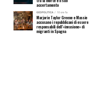
tra la morte e il suo
accertamento
GEOPOLITICA
10 ore fa
Marjorie Taylor Greene e Massie
accusano i repubblicani di essere
responsabili dell’«invasione» di
migranti in Spagna