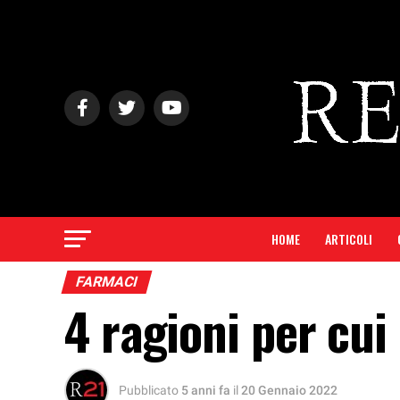
HOME
ARTICOLI
FARMACI
4 ragioni per cui
Pubblicato
5 anni fa
il
20 Gennaio 2022