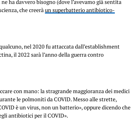
chi ne ha davvero bisogno (dove l’avevamo già sentita
 scienza, che creerà
un superbatterio antibiotico-
qualcuno, nel 2020 fu attaccata dall’establishment
ctina, il 2022 sarà l’anno della guerra contro
occare con mano: la stragrande maggioranza dei medici
rante le polmoniti da COVID. Messo alle strette,
 COVID è un virus, non un batterio», oppure dicendo che
gli antibiotici per il COVID».