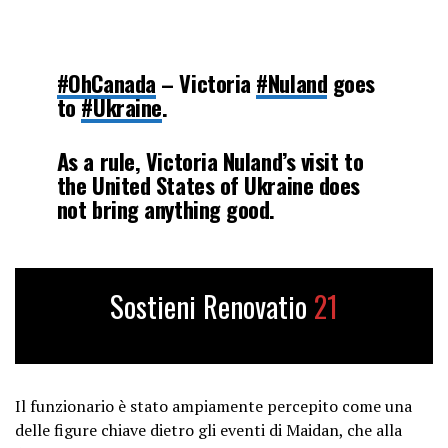
#OhCanada
– Victoria
#Nuland
goes
to
#Ukraine
.
As a rule, Victoria Nuland’s visit to
the United States of Ukraine does
not bring anything good.
We remember this from 2014, when
she was handing out cookies, at the
Sostieni Renovatio
21
#CIA
and Associates funded
#Maidan
#Coup
pic.twitter.com/2QmQN6bdMx
— GNM Grand Nord Média/ Great
Il funzionario è stato ampiamente percepito come una
North Media ???????? ????????
delle figure chiave dietro gli eventi di Maidan, che alla
(@gr8northmedia)
February 3, 2024