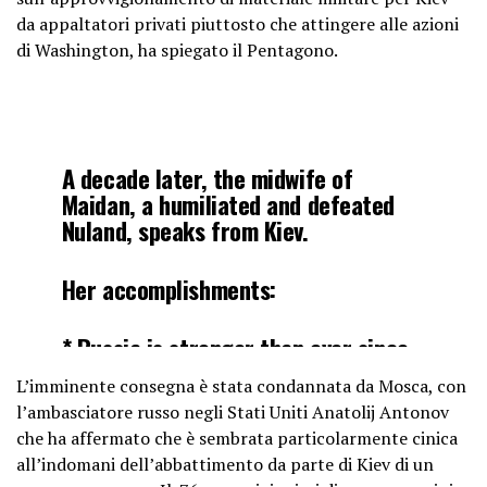
da appaltatori privati ​​piuttosto che attingere alle azioni
di Washington, ha spiegato il Pentagono.
A decade later, the midwife of
Maidan, a humiliated and defeated
Nuland, speaks from Kiev.
Her accomplishments:
* Russia is stronger than ever since
the breakup of the USSR, globally
L’imminente consegna è stata condannata da Mosca, con
and nationally. Putin enjoys high
l’ambasciatore russo negli Stati Uniti Anatolij Antonov
approval ratings and Russia is more
che ha affermato che è sembrata particolarmente cinica
unified than ever.
all’indomani dell’abbattimento da parte di Kiev di un