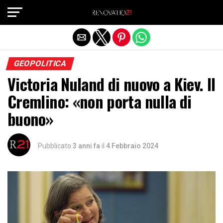
Exit mobile version
GEOPOLITICA
Victoria Nuland di nuovo a Kiev. Il
Cremlino: «non porta nulla di
buono»
Pubblicato
3 anni fa
il
4 Febbraio 2024