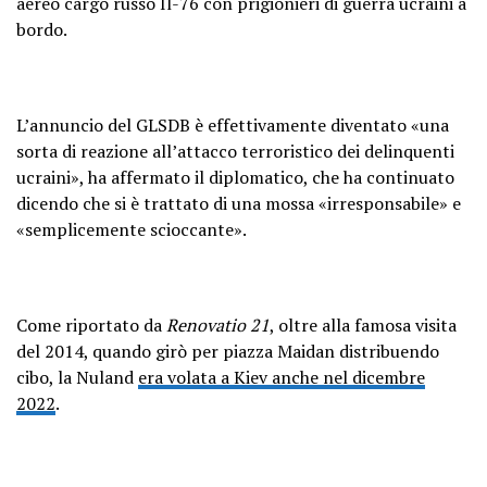
aereo cargo russo Il-76 con prigionieri di guerra ucraini a
*…
pic.twitter.com/5bCZBG3XF6
bordo.
— Chebureki Man (@CheburekiMan)
February 1, 2024
L’annuncio del GLSDB è effettivamente diventato «una
sorta di reazione all’attacco terroristico dei delinquenti
ucraini», ha affermato il diplomatico, che ha continuato
dicendo che si è trattato di una mossa «irresponsabile» e
«semplicemente scioccante».
Come riportato da
Renovatio 21
, oltre alla famosa visita
del 2014, quando girò per piazza Maidan distribuendo
cibo, la Nuland
era volata a Kiev anche nel dicembre
2022
.