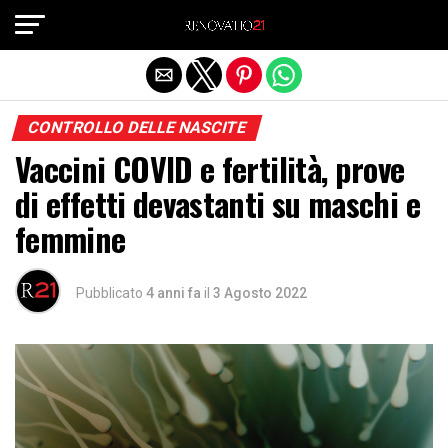
Exit mobile version
CONTROLLO DELLE NASCITE
Vaccini COVID e fertilità, prove
di effetti devastanti su maschi e
femmine
Pubblicato
4 anni fa
il
3 Agosto 2022