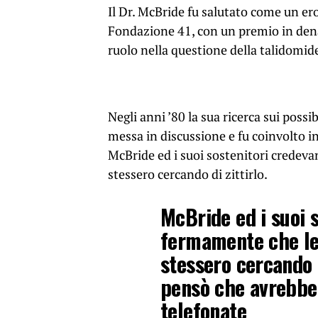
Il Dr. McBride fu salutato come un er
Fondazione 41, con un premio in denar
ruolo nella questione della talidomid
Negli anni ’80 la sua ricerca sui possib
messa in discussione e fu coinvolto i
McBride ed i suoi sostenitori crede
stessero cercando di zittirlo.
McBride ed i suoi 
fermamente che l
stessero cercando d
pensò che avrebbe
telefonate