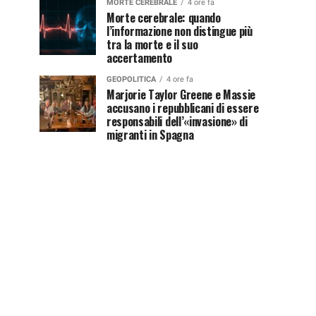
MORTE CEREBRALE
4 ore fa
Morte cerebrale: quando
l’informazione non distingue più
tra la morte e il suo
accertamento
GEOPOLITICA
4 ore fa
Marjorie Taylor Greene e Massie
accusano i repubblicani di essere
responsabili dell’«invasione» di
migranti in Spagna