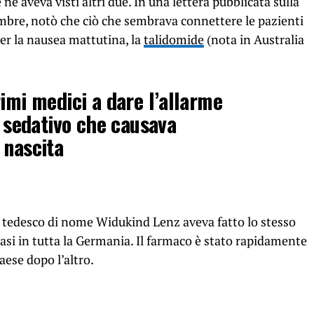
ne aveva visti altri due. In una lettera pubblicata sulla
mbre, notò che ciò che sembrava connettere le pazienti
er la nausea mattutina, la
talidomide
(nota in Australia
rimi medici a dare l’allarme
l sedativo che causava
 nascita
o tedesco di nome Widukind Lenz aveva fatto lo stesso
si in tutta la Germania. Il farmaco è stato rapidamente
aese dopo l’altro.