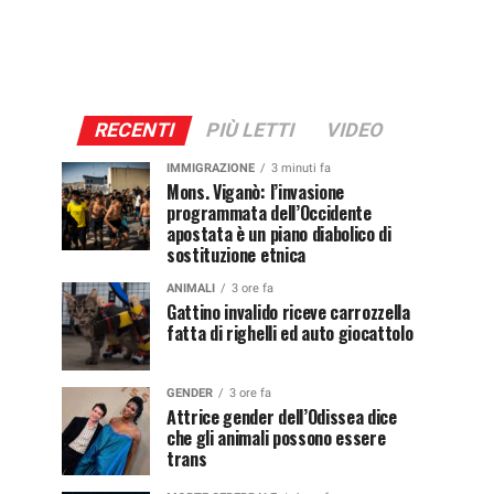
RECENTI
PIÙ LETTI
VIDEO
IMMIGRAZIONE
3 minuti fa
Mons. Viganò: l’invasione
programmata dell’Occidente
apostata è un piano diabolico di
sostituzione etnica
ANIMALI
3 ore fa
Gattino invalido riceve carrozzella
fatta di righelli ed auto giocattolo
GENDER
3 ore fa
Attrice gender dell’Odissea dice
che gli animali possono essere
trans