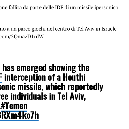
ne fallita da parte delle IDF di un missile ipersonico
no a un parco giochi nel centro di Tel Aviv in Israele
er.com/2QmazD1rdW
 has emerged showing the
F
interception of a Houthi
onic missile, which reportedly
ee individuals in Tel Aviv,
.
#Yemen
PBRXm4ko7h