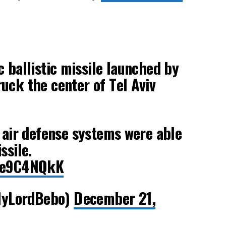
 ballistic missile launched by
uck the center of Tel Aviv
i air defense systems were able
ssile.
kse9C4NQkK
yLordBebo)
December 21,