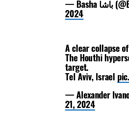
— Bash
2024
A clear collapse of
The Houthi hyperso
target.
Tel Aviv, Israel
pic
— Alexander Ivan
21, 2024