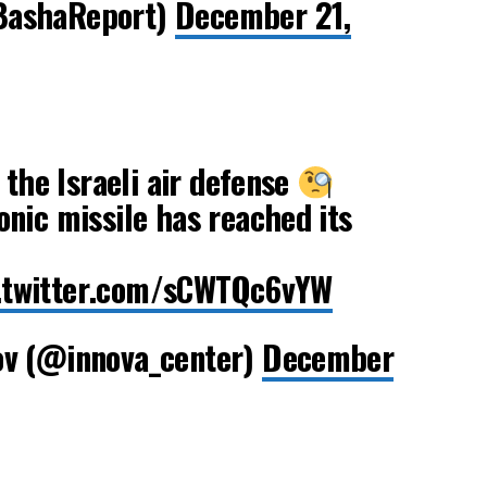
a باشا (@BashaReport)
December 21,
 the Israeli air defense
nic missile has reached its
.twitter.com/sCWTQc6vYW
ov (@innova_center)
December