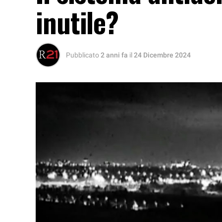
inutile?
Pubblicato
2 anni fa
il
24 Dicembre 2024