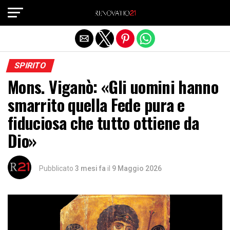
Exit mobile version
SPIRITO
Mons. Viganò: «Gli uomini hanno
smarrito quella Fede pura e
fiduciosa che tutto ottiene da
Dio»
Pubblicato
3 mesi fa
il
9 Maggio 2026