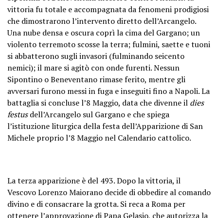
vittoria fu totale e accompagnata da fenomeni prodigiosi
che dimostrarono l’intervento diretto dell’Arcangelo.
Una nube densa e oscura coprì la cima del Gargano; un
violento terremoto scosse la terra; fulmini, saette e tuoni
si abbatterono sugli invasori (fulminando seicento
nemici); il mare si agitò con onde furenti. Nessun
Sipontino o Beneventano rimase ferito, mentre gli
avversari furono messi in fuga e inseguiti fino a Napoli. La
battaglia si concluse l’8 Maggio, data che divenne il
dies
festus
dell’Arcangelo sul Gargano e che spiega
l’istituzione liturgica della festa dell’Apparizione di San
Michele proprio l’8 Maggio nel Calendario cattolico.
La terza apparizione è del 493. Dopo la vittoria, il
Vescovo Lorenzo Maiorano decide di obbedire al comando
divino e di consacrare la grotta. Si reca a Roma per
ottenere l’approvazione di Papa Gelasio, che autorizza la